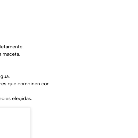
pletamente.
a maceta.
agua.
lores que combinen con
ecies elegidas.