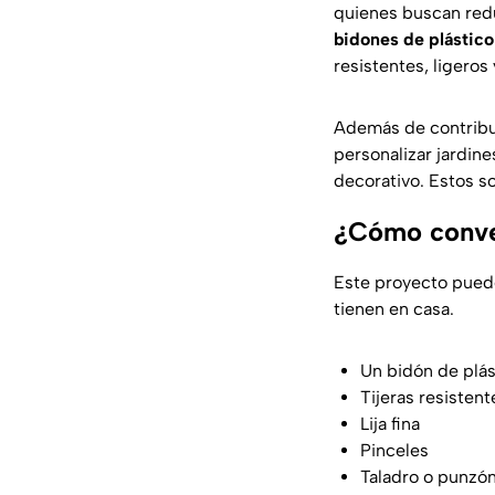
quienes buscan redu
bidones de plástico
resistentes, ligeros
Además de contribui
personalizar jardine
decorativo. Estos so
¿Cómo conver
Este proyecto puede
tienen en casa.
Un bidón de plás
Tijeras resistent
Lija fina
Pinceles
Taladro o punzó