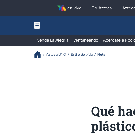
en vivo
TV Azteca
Aztec
Venga La Alegría
Ventaneando
Acércate a Rocí
Azteca UNO
Estilo de vida
Nota
Qué hac
plástic