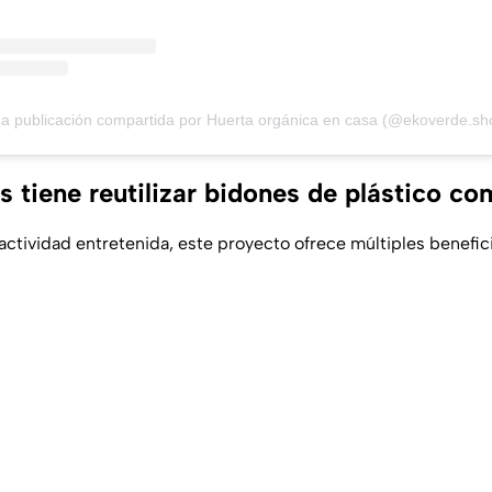
a publicación compartida por Huerta orgánica en casa (@ekoverde.sh
s tiene reutilizar bidones de plástico c
ctividad entretenida, este proyecto ofrece múltiples benefici