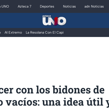
a UNO
Azteca 7
Deportes
Noticias
adn Noticias
o
Al Extremo
La Resolana Con El Capi
er con los bidones de
o vacíos: una idea útil y