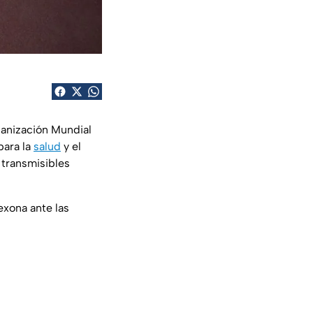
ganización Mundial
para la
salud
y el
 transmisibles
exona ante las