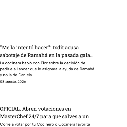
"Me la intentó hacer": Ixdit acusa
sabotaje de Ramahá en la pasada gala
de salvación de MasterChef 24/7
La cocinera habló con Flor sobre la decisión de
pedirle a Lancer que le asignara la ayuda de Ramahá
y no la de Daniela
08 agosto, 2026
OFICIAL: Abren votaciones en
MasterChef 24/7 para que salves a un
Cocinero del Reto de Eliminación de
Corre a votar por tu Cocinero o Cocinera favorita