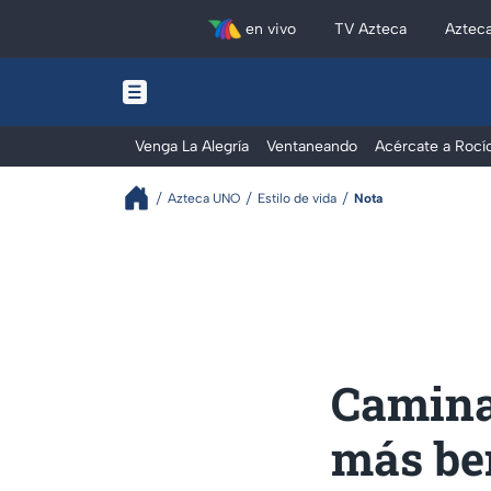
en vivo
TV Azteca
Aztec
Venga La Alegría
Ventaneando
Acércate a Rocí
Azteca UNO
Estilo de vida
Nota
Caminar
más ben