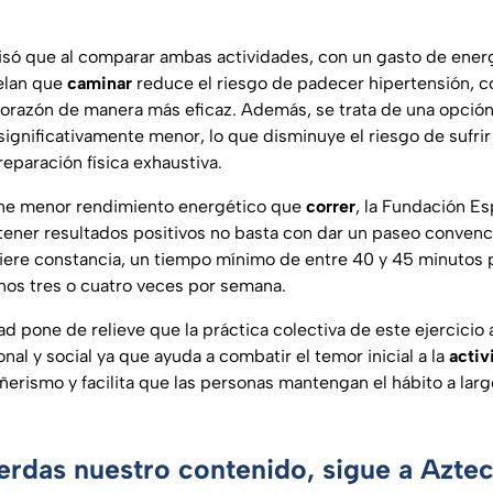
isó que al comparar ambas actividades, con un gasto de energ
elan que
caminar
reduce el riesgo de padecer hipertensión, co
orazón de manera más eficaz. Además, se trata de una opció
gnificativamente menor, lo que disminuye el riesgo de sufrir l
eparación física exhaustiva.
ne menor rendimiento energético que
correr
, la Fundación E
tener resultados positivos no basta con dar un paseo convencio
iere constancia, un tiempo mínimo de entre 40 y 45 minutos 
nos tres o cuatro veces por semana.
ad pone de relieve que la práctica colectiva de este ejercicio 
l y social ya que ayuda a combatir el temor inicial a la
activ
rismo y facilita que las personas mantengan el hábito a larg
ierdas nuestro contenido, sigue a Azte