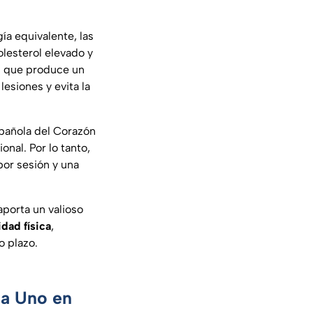
ía equivalente, las
lesterol elevado y
n que produce un
esiones y evita la
spañola del Corazón
nal. Por lo tanto,
por sesión y una
aporta un valioso
idad física
,
o plazo.
ca Uno en