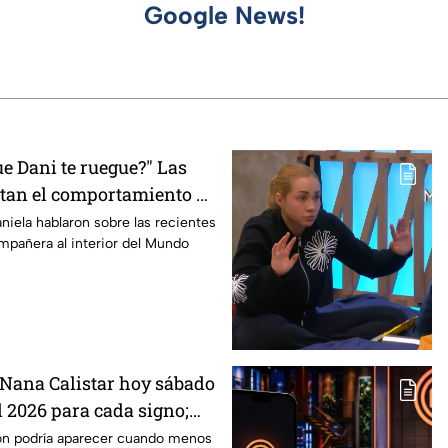
Google News!
e Dani te ruegue?" Las
tan el comportamiento de
asterChef 24/7
niela hablaron sobre las recientes
mpañera al interior del Mundo
Nana Calistar hoy sábado
l 2026 para cada signo;
inesperada podría
ón podría aparecer cuando menos