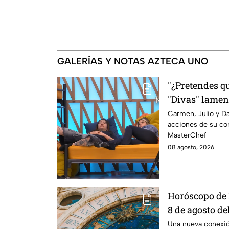
GALERÍAS Y NOTAS AZTECA UNO
"¿Pretendes qu
"Divas" lamen
Michelle en M
Carmen, Julio y Da
acciones de su co
MasterChef
08 agosto, 2026
Horóscopo de 
8 de agosto de
una conexión 
Una nueva conexi