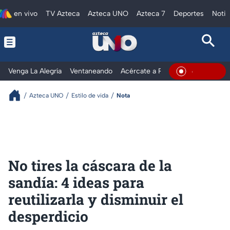
en vivo
TV Azteca
Azteca UNO
Azteca 7
Deportes
Notic
Venga La Alegría
Ventaneando
Acércate a Rocío
Al Extremo
En Vivo
Azteca UNO
Estilo de vida
Nota
No tires la cáscara de la
sandía: 4 ideas para
reutilizarla y disminuir el
desperdicio