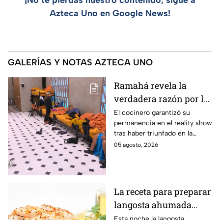
Azteca Uno en Google News!
GALERÍAS Y NOTAS AZTECA UNO
Ramahá revela la
verdadera razón por la
que subió a Daniela al
El cocinero garantizó su
permanencia en el reality show
balcón de MasterChef
tras haber triunfado en la
24/7
pasada batalla por equipos
05 agosto, 2026
La receta para preparar
langosta ahumada
como en MasterChef
Esta noche la langosta