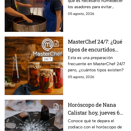
que es necesario humedecer
importancia del agua
los asadores para evitar
para la preparación de
accidentes
05 agosto, 2026
cualquier asado
MasterChef 24/7: ¿Qué
tipos de encurtidos
hay?
Esta es una preparación
frecuente en MasterChef 24/7
pero, ¿cuántos tipos existen?
05 agosto, 2026
Horóscopo de Nana
Calistar hoy, jueves 6
de agosto: a estos
Conoce qué te depara el
zodiaco con el horóscopo de
signos se les abren las