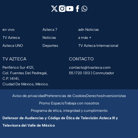
en vivo
Azteca 7
adn Noticias
TV Azteca
Noticias
a más +
Azteca UNO
Deportes
TV Azteca Internacional
TV AZTECA
CONTACTO
Periférico Sur 4121,
contacto@tvazteca.com
Col. Fuentes Del Pedregal,
55 1720 1313
| Conmutador
C.P. 14141,
Ciudad De México, México.
Aviso de privacidad
Preferencias de Cookies
Derechos
Inversionistas
Promo Espacio
Trabaja con nosotros
Programa de ética, integridad y cumplimiento
Defensor de Audiencias y Código de Ética de Televisión Azteca III y
Televisora del Valle de México