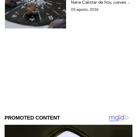
Nana Calistar de hoy, jueves 6
puertas del dinero
de agosto. ¿Será dinero o
05 agosto, 2026
amor? ¡Sigue leyendo! Estas
son las predicciones.