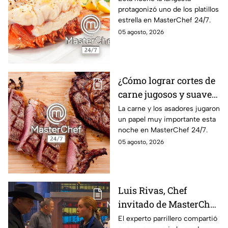
protagonizó uno de los platillos
24/7
estrella en MasterChef 24/7.
05 agosto, 2026
¿Cómo lograr cortes de
carne jugosos y suaves
al estilo MasterChef
La carne y los asadores jugaron
un papel muy importante esta
24/7?
noche en MasterChef 24/7.
05 agosto, 2026
Luis Rivas, Chef
invitado de MasterChef
24/7 destaca la
El experto parrillero compartió