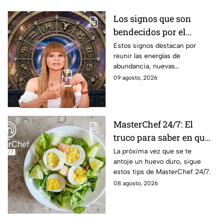
Los signos que son
bendecidos por el
universo con suerte en
Estos signos destacan por
reunir las energías de
el dinero y el amor a
abundancia, nuevas
partir de hoy 9 de
oportunidades, estabilidad
09 agosto, 2026
agosto: los horóscopos
financiera y conexiones
de Mhoni Vidente
sentimentales importantes
MasterChef 24/7: El
truco para saber en qué
momento está listo un
La próxima vez que se te
antoje un huevo duro, sigue
huevo cocido
estos tips de MasterChef 24/7.
08 agosto, 2026