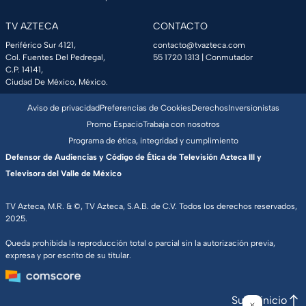
TV AZTECA
CONTACTO
Periférico Sur 4121,
contacto@tvazteca.com
Col. Fuentes Del Pedregal,
55 1720 1313
| Conmutador
C.P. 14141,
Ciudad De México, México.
Aviso de privacidad
Preferencias de Cookies
Derechos
Inversionistas
Promo Espacio
Trabaja con nosotros
Programa de ética, integridad y cumplimiento
Defensor de Audiencias y Código de Ética de Televisión Azteca III y
Televisora del Valle de México
TV Azteca, M.R. & ©, TV Azteca, S.A.B. de C.V. Todos los derechos reservados,
2025.
Queda prohibida la reproducción total o parcial sin la autorización previa,
expresa y por escrito de su titular.
Subir inicio