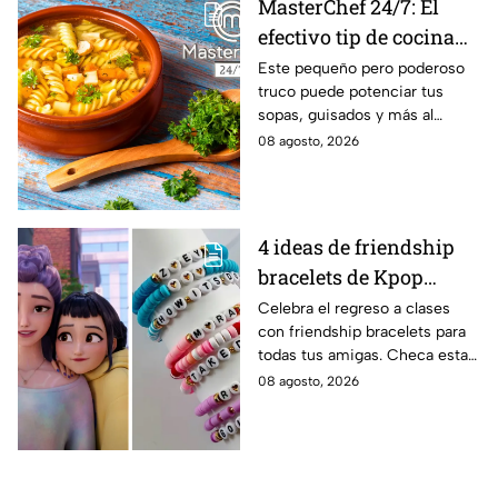
MasterChef 24/7: El
efectivo tip de cocina
de las abuelas para
Este pequeño pero poderoso
truco puede potenciar tus
darle sabor extra al
sopas, guisados y más al
caldillo
máximo.
08 agosto, 2026
4 ideas de friendship
bracelets de Kpop
Demon Hunters para
Celebra el regreso a clases
con friendship bracelets para
intercambiar con tus
todas tus amigas. Checa estas
mejores amigas este
4 ideas inspiradas en Kpop
08 agosto, 2026
regreso a clases
Demon Hunters que seguro les
encantará.