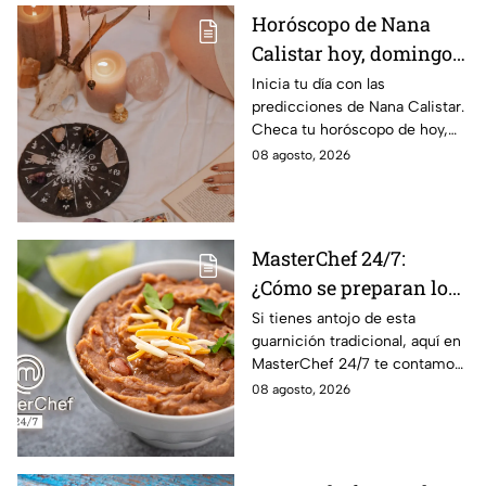
Horóscopo de Nana
Calistar hoy, domingo 9
de agosto: estos signos
Inicia tu día con las
predicciones de Nana Calistar.
tendrán ingresos extra
Checa tu horóscopo de hoy,
domingo 9 de agosto, y
08 agosto, 2026
conoce el mensaje de los
astros para los 12 signos.
MasterChef 24/7:
¿Cómo se preparan los
frijoles puercos estilo
Si tienes antojo de esta
guarnición tradicional, aquí en
Sonora?
MasterChef 24/7 te contamos
la receta.
08 agosto, 2026