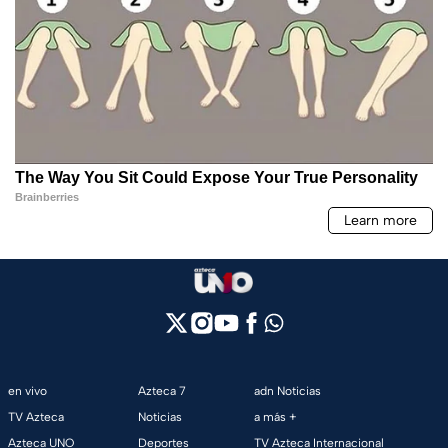
en vivo
Azteca 7
adn Noticias
TV Azteca
Noticias
a más +
Azteca UNO
Deportes
TV Azteca Internacional