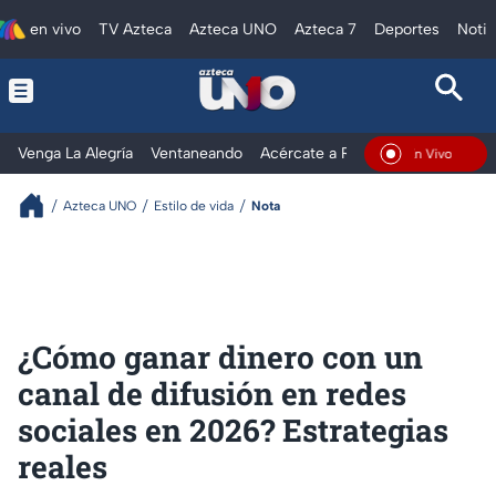
en vivo
TV Azteca
Azteca UNO
Azteca 7
Deportes
Notic
Venga La Alegría
Ventaneando
Acércate a Rocío
Al Extremo
En Vivo
Azteca UNO
Estilo de vida
Nota
¿Cómo ganar dinero con un
canal de difusión en redes
sociales en 2026? Estrategias
reales