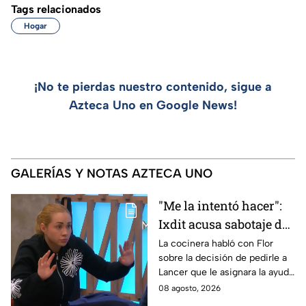
Tags relacionados
Hogar
¡No te pierdas nuestro contenido, sigue a
Azteca Uno en Google News!
GALERÍAS Y NOTAS AZTECA UNO
"Me la intentó hacer":
Ixdit acusa sabotaje de
Ramahá en la pasada
La cocinera habló con Flor
sobre la decisión de pedirle a
gala de salvación de
Lancer que le asignara la ayuda
MasterChef 24/7
de Ramahá y no la de Daniela
08 agosto, 2026