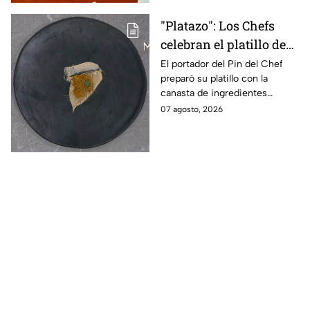
"Platazo": Los Chefs
celebran el platillo de
Lancer en la gala de
El portador del Pin del Chef
preparó su platillo con la
salvación de
canasta de ingredientes
MasterChef 24/7
exóticos que contenía erizo de
07 agosto, 2026
mar, yuzu y mantequilla de
almendra