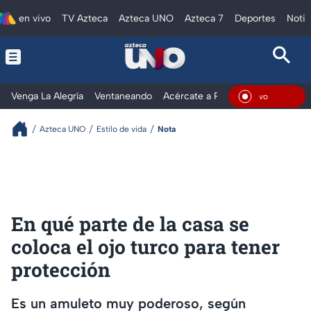
en vivo
TV Azteca
Azteca UNO
Azteca 7
Deportes
Notic
Venga La Alegría
Ventaneando
Acércate a Rocío
Al Extremo
En Vi
Azteca UNO
Estilo de vida
Nota
En qué parte de la casa se
coloca el ojo turco para tener
protección
Es un amuleto muy poderoso, según