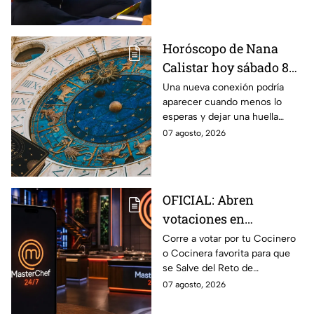
Horóscopo de Nana
Calistar hoy sábado 8
de agosto del 2026 para
Una nueva conexión podría
aparecer cuando menos lo
cada signo; una
esperas y dejar una huella
conexión inesperada
importante.
07 agosto, 2026
podría transformar tus
próximos días
OFICIAL: Abren
votaciones en
MasterChef 24/7 para
Corre a votar por tu Cocinero
o Cocinera favorita para que
que salves a un
se Salve del Reto de
Cocinero del Reto de
Eliminación de MasterChef
07 agosto, 2026
Eliminación de este
24/7 de este próximo
domingo
domingo.