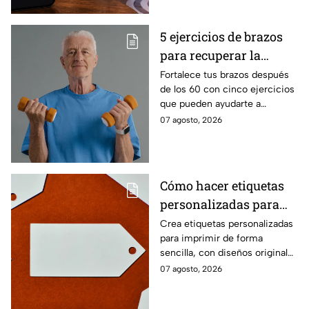
5 ejercicios de brazos
para recuperar la
fuerza después de los
Fortalece tus brazos después
de los 60 con cinco ejercicios
60
que pueden ayudarte a
recuperar fuerza, movilidad y
07 agosto, 2026
seguridad en los movimientos
cotidianos.
Cómo hacer etiquetas
personalizadas para
imprimir
Crea etiquetas personalizadas
para imprimir de forma
sencilla, con diseños originales
y detalles adaptados a tus
07 agosto, 2026
gustos, eventos o proyectos.