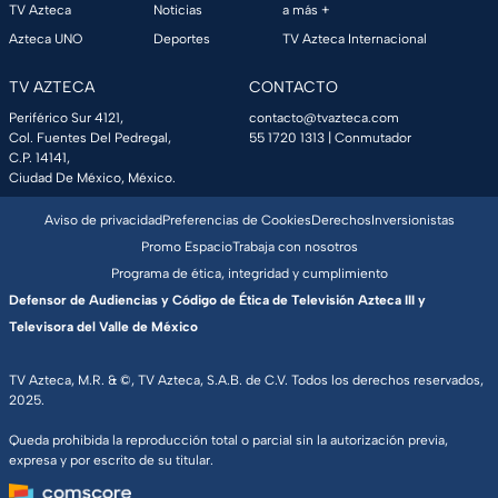
TV Azteca
Noticias
a más +
Azteca UNO
Deportes
TV Azteca Internacional
TV AZTECA
CONTACTO
Periférico Sur 4121,
contacto@tvazteca.com
Col. Fuentes Del Pedregal,
55 1720 1313
| Conmutador
C.P. 14141,
Ciudad De México, México.
Aviso de privacidad
Preferencias de Cookies
Derechos
Inversionistas
Promo Espacio
Trabaja con nosotros
Programa de ética, integridad y cumplimiento
Defensor de Audiencias y Código de Ética de Televisión Azteca III y
Televisora del Valle de México
TV Azteca, M.R. & ©, TV Azteca, S.A.B. de C.V. Todos los derechos reservados,
2025.
Queda prohibida la reproducción total o parcial sin la autorización previa,
expresa y por escrito de su titular.