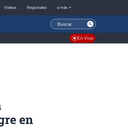
Regionales
Videos
a más +
En Vivo
a
gre en