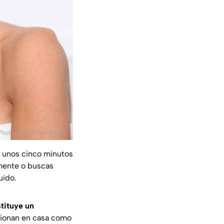
 unos cinco minutos
amente o buscas
uido.
stituye un
cionan en casa como