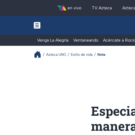
en vivo
TV Azteca
Aztec
Venga La Alegría
Ventaneando
Acércate a Rocí
Azteca UNO
Estilo de vida
Nota
Especia
manera