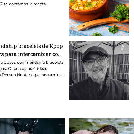
7 te contamos la receta.
endship bracelets de Kpop
s para intercambiar con
igas este regreso a
 a clases con friendship bracelets
gas. Checa estas 4 ideas
p Demon Hunters que seguro les