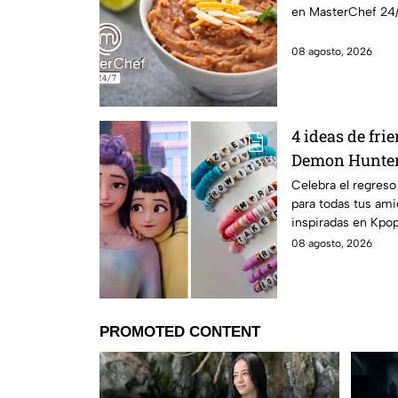
en MasterChef 24/
08 agosto, 2026
4 ideas de fri
Demon Hunter
tus mejores am
Celebra el regreso
para todas tus ami
clases
inspiradas en Kpo
encantará.
08 agosto, 2026