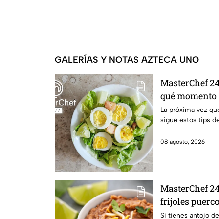
GALERÍAS Y NOTAS AZTECA UNO
MasterChef 24/
qué momento e
cocido
La próxima vez que
sigue estos tips d
08 agosto, 2026
MasterChef 24
frijoles puerc
Si tienes antojo de