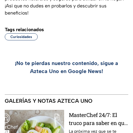
¡Así que no dudes en probarlos y descubrir sus
beneficios!
Tags relacionados
Curiosidades
¡No te pierdas nuestro contenido, sigue a
Azteca Uno en Google News!
GALERÍAS Y NOTAS AZTECA UNO
MasterChef 24/7: El
truco para saber en qué
momento está listo un
La próxima vez que se te