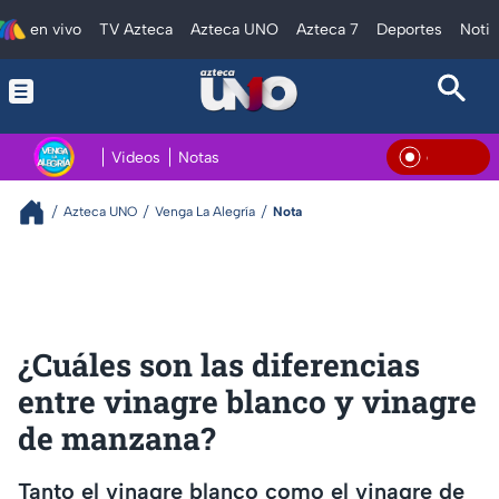
en vivo
TV Azteca
Azteca UNO
Azteca 7
Deportes
Notic
Videos
Notas
En Viv
Azteca UNO
Venga La Alegría
Nota
¿Cuáles son las diferencias
entre vinagre blanco y vinagre
de manzana?
Tanto el vinagre blanco como el vinagre de