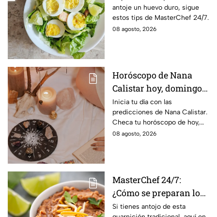
antoje un huevo duro, sigue
huevo cocido
estos tips de MasterChef 24/7.
08 agosto, 2026
Horóscopo de Nana
Calistar hoy, domingo 9
de agosto: estos signos
Inicia tu día con las
predicciones de Nana Calistar.
tendrán ingresos extra
Checa tu horóscopo de hoy,
domingo 9 de agosto, y
08 agosto, 2026
conoce el mensaje de los
astros para los 12 signos.
MasterChef 24/7:
¿Cómo se preparan los
frijoles puercos estilo
Si tienes antojo de esta
guarnición tradicional, aquí en