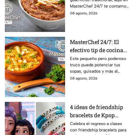
Sonora?
MasterChef 24/7 te contamos
la receta.
08 agosto, 2026
MasterChef 24/7: El
efectivo tip de cocina
de las abuelas para
Este pequeño pero poderoso
truco puede potenciar tus
darle sabor extra al
sopas, guisados y más al
caldillo
máximo.
08 agosto, 2026
4 ideas de friendship
bracelets de Kpop
Demon Hunters para
Celebra el regreso a clases
con friendship bracelets para
intercambiar con tus