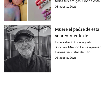
todas tus amigas. Checa estas
mejores amigas este
4 ideas inspiradas en Kpop
08 agosto, 2026
regreso a clases
Demon Hunters que seguro les
encantará.
Muere el padre de esta
sobreviviente de
Survivor México La
Este sábado 8 de agosto
Survivor México La Reliquia en
Reliquia en Llamas
Llamas se vistió de luto.
08 agosto, 2026