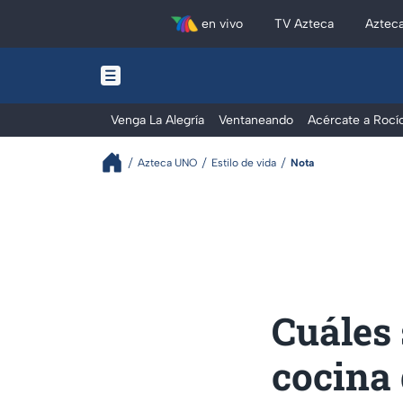
en vivo
TV Azteca
Aztec
Venga La Alegría
Ventaneando
Acércate a Rocí
Azteca UNO
Estilo de vida
Nota
Cuáles 
cocina 