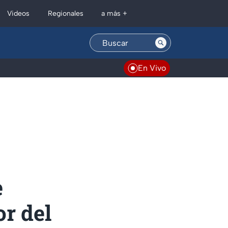
Regionales
Videos
a más +
En Vivo
e
or del