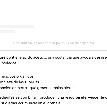
Una publicación compartida por CLO (@clo.organiza)
gre
contiene
ácido acético
, una sustancia que ayuda a despr
cumulados.
 residuos orgánicos.
impieza de las tuberías.
inación de restos que generan malos olores.
edientes se combinan, producen una
reacción efervescente
q
la suciedad acumulada en el drenaje.