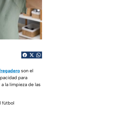
 fregadero
son el
apacidad para
 la limpieza de las
l fútbol