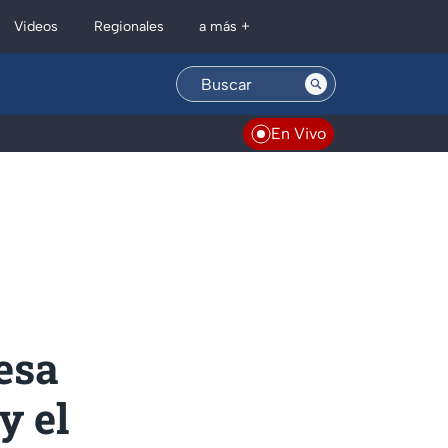
Regionales
Videos
a más +
En Vivo
esa
y el