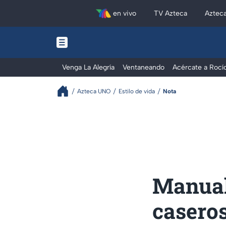
en vivo
TV Azteca
Aztec
Venga La Alegría
Ventaneando
Acércate a Rocí
Azteca UNO
Estilo de vida
Nota
Manual
caseros