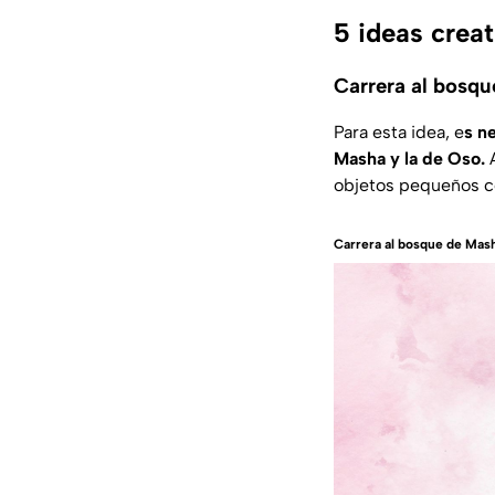
5 ideas crea
Carrera al bosq
Para esta idea, e
s n
Masha y la de Oso.
A
objetos pequeños co
Carrera al bosque de Mas