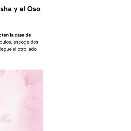
asha y el Oso
cten la casa de
táculos; escoge dos
egue al otro lado.