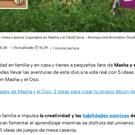
 mesa caseros inspirados en Masha y el Oso|Canva - Animaccord Animation Stud
16:28
| Actualizado 🕑 16:29
1 minuto lectura
dad en familia y en casa y tienes a pequeños fans de
Masha y 
s llevar las aventuras de este dúo a la vida real con 5 idea
en Masha y el Oso.
des de Masha y el Oso: 3 ideas para crear tu propio álbum de
 familia e impulsa
la creatividad y las
habilidades motrices
de
an fomentar el aprendizaje mientras se disfruta del universo 
5 ideas de juegos de mesa caseros.