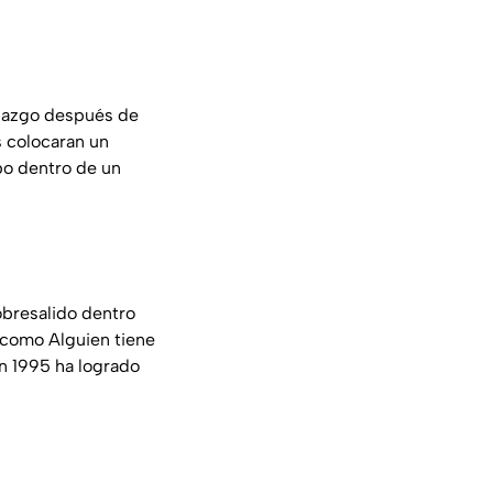
viazgo después de
 colocaran un
bo dentro de un
obresalido dentro
 como Alguien tiene
en 1995 ha logrado