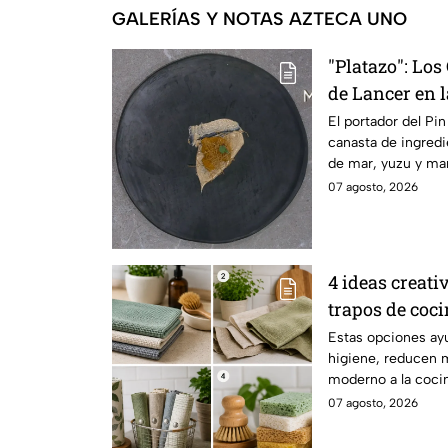
GALERÍAS Y NOTAS AZTECA UNO
"Platazo": Los 
de Lancer en l
MasterChef 24
El portador del Pin
canasta de ingredi
de mar, yuzu y ma
07 agosto, 2026
4 ideas creati
trapos de coc
saludables, m
Estas opciones ay
higiene, reducen m
moderno a la cocin
07 agosto, 2026