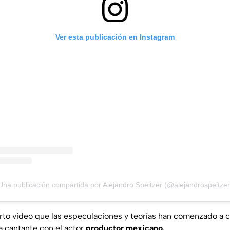
Ver esta publicación en Instagram
Una publicación compartida por Alejandro Speitzer (@alejandrospeitzer
orto video que las especulaciones y teorías han comenzado a ci
 cantante con el actor
productor mexicano.