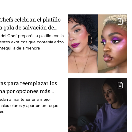
Chefs celebran el platillo
a gala de salvación de
/7
 del Chef preparó su platillo con la
entes exóticos que contenía erizo
ntequilla de almendra
vas para reemplazar los
ina por opciones más
odernas y elegantes
udan a mantener una mejor
alos olores y aportan un toque
a.