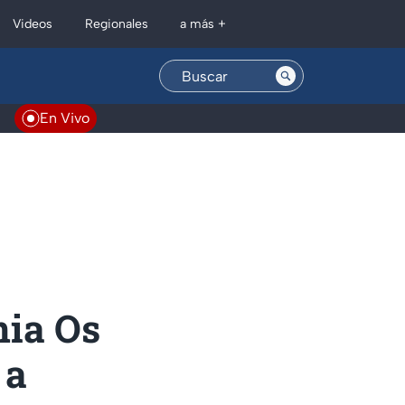
Regionales
Videos
a más +
En Vivo
nia Os
 a