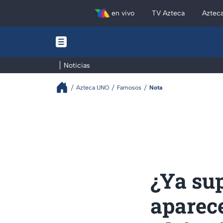
en vivo
TV Azteca
Aztec
Noticias
Azteca UNO
Famosos
Nota
¿Ya su
aparece