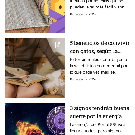
inclinan por aquellas que se
modernas para colocar
pueden lavar más fácil y son
en tu piso
menos pesadas.
08 agosto, 2026
5 beneficios de convivir
con gatos, según la
ciencia
Estos animales contribuyen a
la salud física com mental por
lo que cada vez más se
recomienda su presencia.
08 agosto, 2026
3 signos tendrán buena
suerte por la energía
del Portal del León
La energía del Portal 8/8 va a
llegar a todos, pero algunos