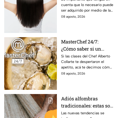
cuenta que lo necesario puede
los 40 años
ser adquirido por medio de la
alimentación.
08 agosto, 2026
MasterChef 24/7:
¿Cómo saber si un
ostión está fresco y es
Si las clases del Chef Alberto
Collarte te despertaron el
seguro consumirlo?
apetito, acá te decimos cómo
elegir los ostiones ideales para
08 agosto, 2026
comer
Adiós alfombras
tradicionales: estas son
las alternativas
Las nuevas tendencias se