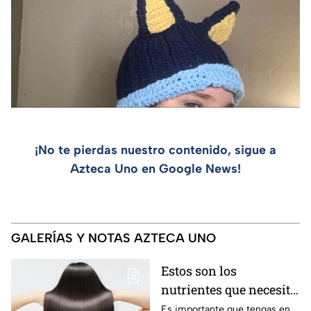
¡No te pierdas nuestro contenido, sigue a
Azteca Uno en Google News!
GALERÍAS Y NOTAS AZTECA UNO
Estos son los
nutrientes que necesita
tu cabello a partir de
Es importante que tengas en