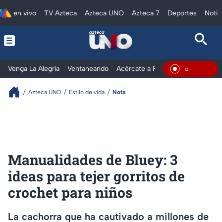
en vivo
TV Azteca
Azteca UNO
Azteca 7
Deportes
Notic
Venga La Alegría
Ventaneando
Acércate a Rocío
Al Extremo
En Vivo
Azteca UNO
Estilo de vida
Nota
Manualidades de Bluey: 3
ideas para tejer gorritos de
crochet para niños
La cachorra que ha cautivado a millones de