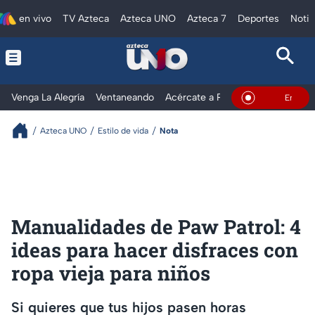
en vivo
TV Azteca
Azteca UNO
Azteca 7
Deportes
Notic
Venga La Alegría
Ventaneando
Acércate a Rocío
Al Extremo
En Vivo
Azteca UNO
Estilo de vida
Nota
Manualidades de Paw Patrol: 4
ideas para hacer disfraces con
ropa vieja para niños
Si quieres que tus hijos pasen horas