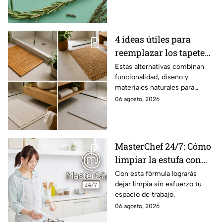
limpieza hasta el cuidado
personal y otros usos
cotidianos.
4 ideas útiles para
reemplazar los tapetes
de baño por opciones
Estas alternativas combinan
funcionalidad, diseño y
más naturales y
materiales naturales para
aesthetics
renovar tu baño.
06 agosto, 2026
MasterChef 24/7: Cómo
limpiar la estufa con
bicarbonato y limón
Con esta fórmula lograrás
dejar limpia sin esfuerzo tu
espacio de trabajo.
06 agosto, 2026