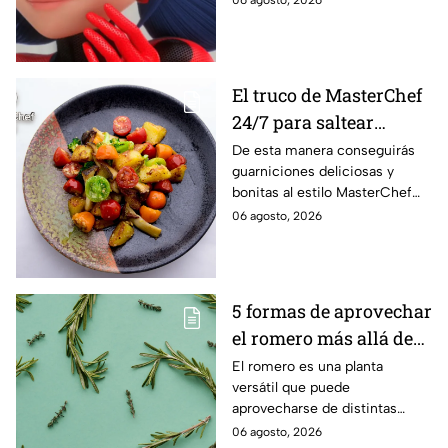
accesorios de forma creativa y
sencilla.
El truco de MasterChef
24/7 para saltear
verduras crujientes y
De esta manera conseguirás
guarniciones deliciosas y
con mucho color
bonitas al estilo MasterChef
24/7.
06 agosto, 2026
5 formas de aprovechar
el romero más allá de
la cocina
El romero es una planta
versátil que puede
aprovecharse de distintas
maneras en el hogar, desde la
06 agosto, 2026