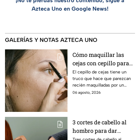
¡No te pierdas nuestro contenido, sigue a
Azteca Uno en Google News!
GALERÍAS Y NOTAS AZTECA UNO
Cómo maquillar las
cejas con cepillo para
que se vean esculpidas
El cepillo de cejas tiene un
truco que hace que parezcan
y redefinidas: paso a
recién maquilladas por un
paso
profesional
06 agosto, 2026
3 cortes de cabello al
hombro para dar
volumen al pelo fino
Tres cortes de cabello al