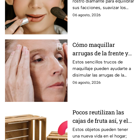
rostro diamante para equilibrar
sus facciones, suavizar los
ángulos y lograr un acabado
06 agosto, 2026
armonioso y favorecedor.
Cómo maquillar
arrugas de la frente y
que luzca lisa
Estos sencillos trucos de
maquillaje pueden ayudarte a
disimular las arrugas de la
frente, suavizar su apariencia y
06 agosto, 2026
lograr un acabado más
uniforme y natural.
Pocos reutilizan las
cajas de fruta así, y el
resultado parece de
Estos objetos pueden tener
una nueva vida en el hogar;
diseñador