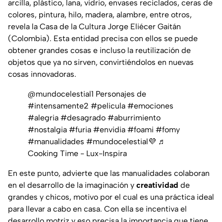
arcilla, plástico, lana, vidrio, envases reciclados, ceras de
colores, pintura, hilo, madera, alambre, entre otros,
revela la Casa de la Cultura Jorge Eliécer Gaitán
(Colombia). Esta entidad precisa con ellos se puede
obtener grandes cosas e incluso la reutilización de
objetos que ya no sirven, convirtiéndolos en nuevas
cosas innovadoras.
@mundocelestial1
Personajes de
#intensamente2
#pelicula
#emociones
#alegria
#desagrado
#aburrimiento
#nostalgia
#furia
#envidia
#foami
#fomy
#manualidades
#mundocelestial💜
♬
Cooking Time - Lux-Inspira
En este punto, advierte que las manualidades colaboran
en el desarrollo de la imaginación y
creatividad
de
grandes y chicos, motivo por el cual es una práctica ideal
para llevar a cabo en casa. Con ella se incentiva el
desarrollo motriz y eso precisa la importancia que tiene