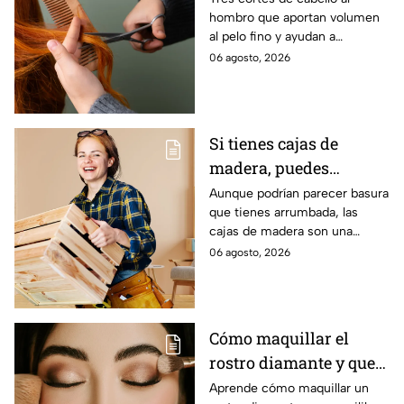
hombro que aportan volumen
al pelo fino y ayudan a
conseguir una melena con
06 agosto, 2026
más movimiento, cuerpo y
densidad.
Si tienes cajas de
madera, puedes
ahorrar miles de pesos
Aunque podrían parecer basura
que tienes arrumbada, las
en decoración: 4 ideas
cajas de madera son una
brutales
excelente alternativa para
06 agosto, 2026
adornar los espacios y quedan
muy prácticos.
Cómo maquillar el
rostro diamante y que
sea perfecto
Aprende cómo maquillar un