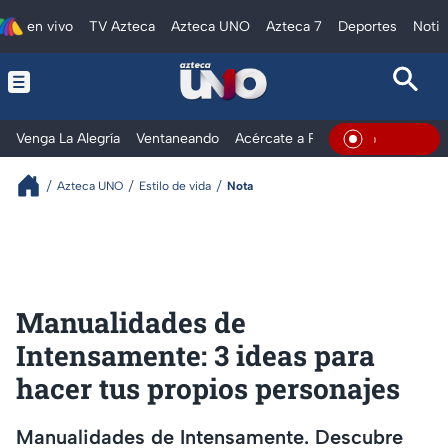
en vivo
TV Azteca
Azteca UNO
Azteca 7
Deportes
Notic
Venga La Alegría
Ventaneando
Acércate a Rocío
Al Extremo
En Vivo
Azteca UNO
Estilo de vida
Nota
Manualidades de
Intensamente: 3 ideas para
hacer tus propios personajes
Manualidades de Intensamente. Descubre