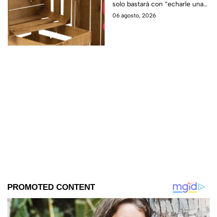
solo bastará con “echarle una
manita de gato”
06 agosto, 2026