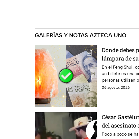
GALERÍAS Y NOTAS AZTECA UNO
Dónde debes po
lámpara de sal
abundancia
En el Feng Shui, c
un billete es una 
personas utilizan p
Especialistas en es
06 agosto, 2026
forma adecuada de 
César Gastélu
del asesinato 
transmisión e
Poco a poco se han