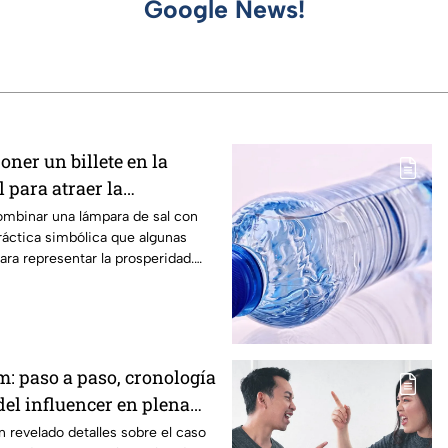
Google News!
ner un billete en la
 para atraer la
ombinar una lámpara de sal con
práctica simbólica que algunas
ara representar la prosperidad.
ta filosofía explican cuál es la
hacerlo y qué significado tiene.
m: paso a paso, cronología
del influencer en plena
n vivo
 revelado detalles sobre el caso