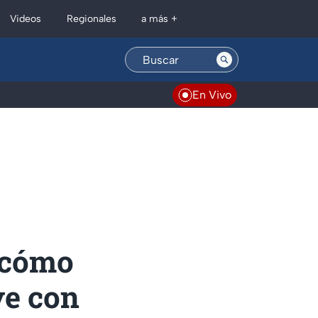
Regionales
Videos
a más +
En Vivo
 cómo
ye con