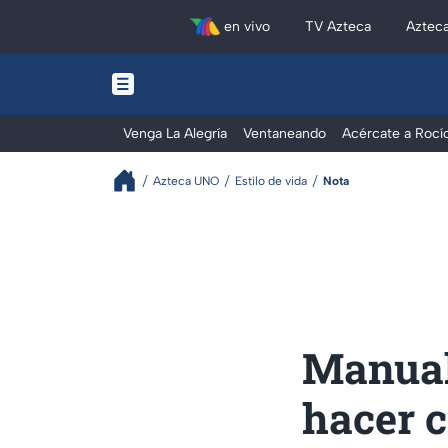
en vivo
TV Azteca
Aztec
Venga La Alegría
Ventaneando
Acércate a Rocí
Azteca UNO
Estilo de vida
Nota
Manual
hacer 