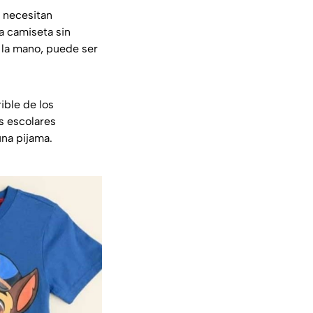
e necesitan
a camiseta sin
a la mano, puede ser
rible de los
s escolares
una pijama.