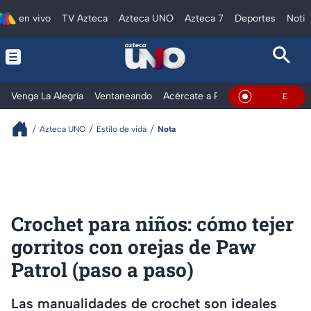
en vivo
TV Azteca
Azteca UNO
Azteca 7
Deportes
Notic
Venga La Alegría
Ventaneando
Acércate a Rocío
Al Extremo
En Vivo
Azteca UNO
Estilo de vida
Nota
Crochet para niños: cómo tejer
gorritos con orejas de Paw
Patrol (paso a paso)
Las manualidades de crochet son ideales