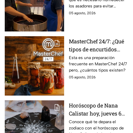
importancia del agua
los asadores para evitar
para la preparación de
accidentes
05 agosto, 2026
cualquier asado
MasterChef 24/7: ¿Qué
tipos de encurtidos
hay?
Esta es una preparación
frecuente en MasterChef 24/7
pero, ¿cuántos tipos existen?
05 agosto, 2026
Horóscopo de Nana
Calistar hoy, jueves 6
de agosto: a estos
Conoce qué te depara el
zodiaco con el horóscopo de
signos se les abren las