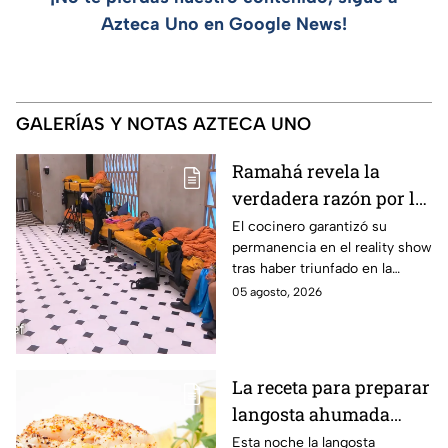
Azteca Uno en Google News!
GALERÍAS Y NOTAS AZTECA UNO
Ramahá revela la
verdadera razón por la
que subió a Daniela al
El cocinero garantizó su
permanencia en el reality show
balcón de MasterChef
tras haber triunfado en la
24/7
pasada batalla por equipos
05 agosto, 2026
La receta para preparar
langosta ahumada
como en MasterChef
Esta noche la langosta