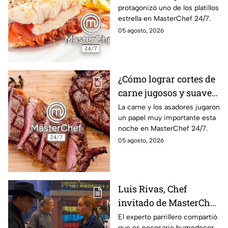
protagonizó uno de los platillos
24/7
estrella en MasterChef 24/7.
05 agosto, 2026
¿Cómo lograr cortes de
carne jugosos y suaves
al estilo MasterChef
La carne y los asadores jugaron
un papel muy importante esta
24/7?
noche en MasterChef 24/7.
05 agosto, 2026
Luis Rivas, Chef
invitado de MasterChef
24/7 destaca la
El experto parrillero compartió
que es necesario humedecer