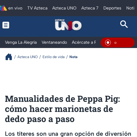
en vivo
TV Azteca
Azteca UNO
Azteca 7
Deportes
Notic
Venga La Alegría
Ventaneando
Acércate a Rocío
Al Extremo
En Vivo
Azteca UNO
Estilo de vida
Nota
Manualidades de Peppa Pig:
cómo hacer marionetas de
dedo paso a paso
Los títeres son una gran opción de diversión