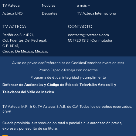
TV Azteca
Noticias
a más +
Azteca UNO
Deportes
TV Azteca Internacional
TV AZTECA
CONTACTO
Periférico Sur 4121,
contacto@tvazteca.com
Col. Fuentes Del Pedregal,
55 1720 1313
| Conmutador
C.P. 14141,
Ciudad De México, México.
Aviso de privacidad
Preferencias de Cookies
Derechos
Inversionistas
Promo Espacio
Trabaja con nosotros
Programa de ética, integridad y cumplimiento
Defensor de Audiencias y Código de Ética de Televisión Azteca III y
Televisora del Valle de México
TV Azteca, M.R. & ©, TV Azteca, S.A.B. de C.V. Todos los derechos reservados,
2025.
Queda prohibida la reproducción total o parcial sin la autorización previa,
expresa y por escrito de su titular.