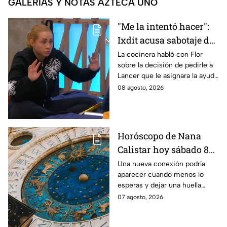
GALERÍAS Y NOTAS AZTECA UNO
"Me la intentó hacer":
Ixdit acusa sabotaje de
Ramahá en la pasada
La cocinera habló con Flor
sobre la decisión de pedirle a
gala de salvación de
Lancer que le asignara la ayuda
MasterChef 24/7
de Ramahá y no la de Daniela
08 agosto, 2026
Horóscopo de Nana
Calistar hoy sábado 8
de agosto del 2026 para
Una nueva conexión podría
aparecer cuando menos lo
cada signo; una
esperas y dejar una huella
conexión inesperada
importante.
07 agosto, 2026
podría transformar tus
próximos días