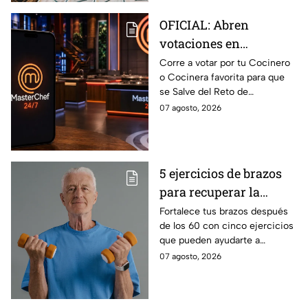
OFICIAL: Abren
votaciones en
MasterChef 24/7 para
Corre a votar por tu Cocinero
o Cocinera favorita para que
que salves a un
se Salve del Reto de
Cocinero del Reto de
Eliminación de MasterChef
07 agosto, 2026
Eliminación de este
24/7 de este próximo
domingo
domingo.
5 ejercicios de brazos
para recuperar la
fuerza después de los
Fortalece tus brazos después
de los 60 con cinco ejercicios
60
que pueden ayudarte a
recuperar fuerza, movilidad y
07 agosto, 2026
seguridad en los movimientos
cotidianos.