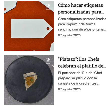
Cómo hacer etiquetas
personalizadas para
imprimir
Crea etiquetas personalizadas
para imprimir de forma
sencilla, con diseños originales
y detalles adaptados a tus
07 agosto, 2026
gustos, eventos o proyectos.
"Platazo": Los Chefs
celebran el platillo de
Lancer en la gala de
El portador del Pin del Chef
preparó su platillo con la
salvación de
canasta de ingredientes
MasterChef 24/7
exóticos que contenía erizo de
07 agosto, 2026
mar, yuzu y mantequilla de
almendra