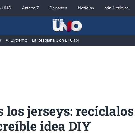
a UNO
Azteca 7
Deportes
Noticias
adn Noticias
o
Al Extremo
La Resolana Con El Capi
s los jerseys: recíclalo
creíble idea DIY