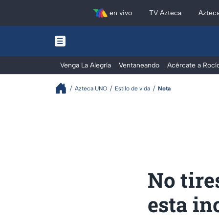
en vivo
TV Azteca
Aztec
Venga La Alegría
Ventaneando
Acércate a Rocí
Azteca UNO
Estilo de vida
Nota
No tire
esta in