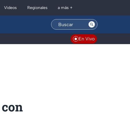
Regionales
Videos
a más +
En Vivo
s con