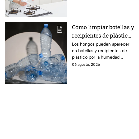
Cómo limpiar botellas y
recipientes de plástico
con hongos
Los hongos pueden aparecer
en botellas y recipientes de
plástico por la humedad.
Aprende cómo limpiarlos
06 agosto, 2026
correctamente y cuándo es
mejor reemplazarlos.