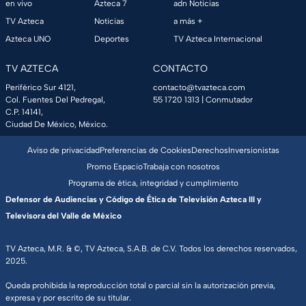
en vivo
Azteca 7
adn Noticias
TV Azteca
Noticias
a más +
Azteca UNO
Deportes
TV Azteca Internacional
TV AZTECA
CONTACTO
Periférico Sur 4121,
contacto@tvazteca.com
Col. Fuentes Del Pedregal,
55 1720 1313
| Conmutador
C.P. 14141,
Ciudad De México, México.
Aviso de privacidad
Preferencias de Cookies
Derechos
Inversionistas
Promo Espacio
Trabaja con nosotros
Programa de ética, integridad y cumplimiento
Defensor de Audiencias y Código de Ética de Televisión Azteca III y
Televisora del Valle de México
TV Azteca, M.R. & ©, TV Azteca, S.A.B. de C.V. Todos los derechos reservados,
2025.
Queda prohibida la reproducción total o parcial sin la autorización previa,
expresa y por escrito de su titular.