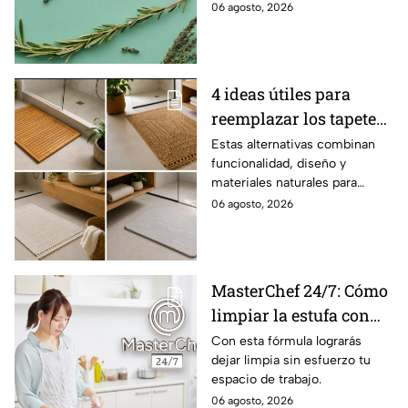
maneras en el hogar, desde la
06 agosto, 2026
limpieza hasta el cuidado
personal y otros usos
cotidianos.
4 ideas útiles para
reemplazar los tapetes
de baño por opciones
Estas alternativas combinan
funcionalidad, diseño y
más naturales y
materiales naturales para
aesthetics
renovar tu baño.
06 agosto, 2026
MasterChef 24/7: Cómo
limpiar la estufa con
bicarbonato y limón
Con esta fórmula lograrás
dejar limpia sin esfuerzo tu
espacio de trabajo.
06 agosto, 2026