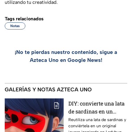
utilizando tu creatividad.
Tags relacionados
Notas
¡No te pierdas nuestro contenido, sigue a
Azteca Uno en Google News!
GALERÍAS Y NOTAS AZTECA UNO
DIY: convierte una lata
de sardinas en un
joyero inspirado en
Reutiliza una lata de sardinas y
conviértela en un original
Ladybug