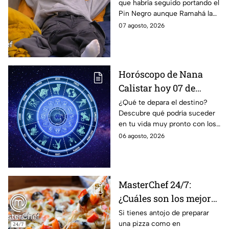
que habría seguido portando el
Negro a un integrante
Pin Negro aunque Ramahá la
de las "Divas" en
hubiera subido al balcón
07 agosto, 2026
MasterChef 24/7
Horóscopo de Nana
Calistar hoy 07 de
agosto; estos signos
¿Qué te depara el destino?
Descubre qué podría suceder
podrían dejar de estar
en tu vida muy pronto con los
solteros más pronto de
horóscopos de Nana Calistar;
06 agosto, 2026
lo que imaginan y
tendrás toda la información
recibir propuestas
para afrontar el futuro.
laborales
MasterChef 24/7:
¿Cuáles son los mejores
quesos para preparar
Si tienes antojo de preparar
una pizza como en
pizza en casa?