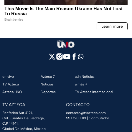
en vivo
Azteca 7
adn Noticias
TV Azteca
Noticias
a más +
Azteca UNO
Deportes
TV Azteca Internacional
TV AZTECA
CONTACTO
Periférico Sur 4121,
contacto@tvazteca.com
Col. Fuentes Del Pedregal,
55 1720 1313
| Conmutador
C.P. 14141,
Ciudad De México, México.