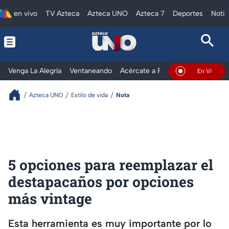
en vivo
TV Azteca
Azteca UNO
Azteca 7
Deportes
Notic
Venga La Alegría
Ventaneando
Acércate a Rocío
Al Extremo
En Vivo
Azteca UNO
Estilo de vida
Nota
5 opciones para reemplazar el
destapacaños por opciones
más vintage
Esta herramienta es muy importante por lo