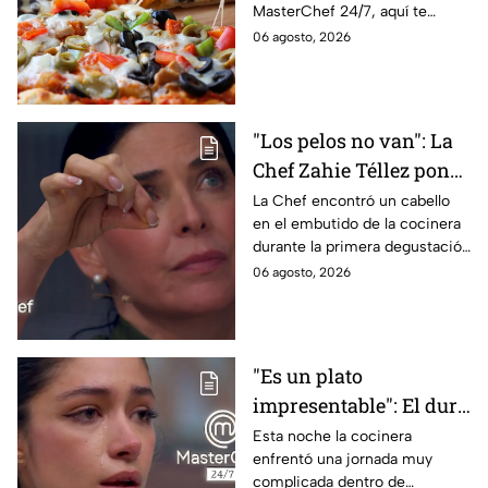
MasterChef 24/7, aquí te
contamos todo lo que debes
06 agosto, 2026
saber antes de poner manos
en la masa.
"Los pelos no van": La
Chef Zahie Téllez pone
en evidencia a Carmen
La Chef encontró un cabello
en el embutido de la cocinera
en la gala de mandiles
durante la primera degustación
negros de MasterChef
de la noche
06 agosto, 2026
24/7
"Es un plato
impresentable": El duro
regaño que hizo llorar a
Esta noche la cocinera
enfrentó una jornada muy
Michelle dentro de
complicada dentro de