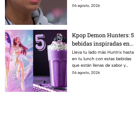
MasterChef 24/7
MasterChef 24/7.
06 agosto, 2026
Kpop Demon Hunters: 5
bebidas inspiradas en
las guerreras Huntrix
Lleva tu lado más Huntrix hasta
en tu lunch con estas bebidas
para llevar a la escuela
que están llenas de sabor y
este regreso a clases
frescura.
06 agosto, 2026
2026; son saludables y
deliciosas