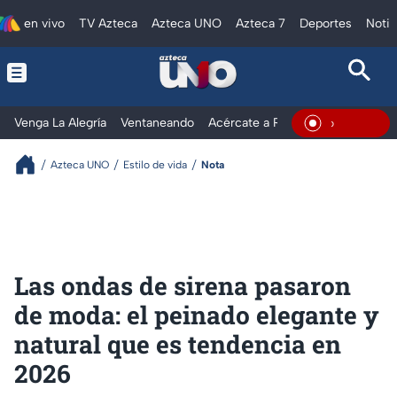
en vivo
TV Azteca
Azteca UNO
Azteca 7
Deportes
Notic
Venga La Alegría
Ventaneando
Acércate a Rocío
Al Extremo
En Vivo
Azteca UNO
Estilo de vida
Nota
Las ondas de sirena pasaron
de moda: el peinado elegante y
natural que es tendencia en
2026