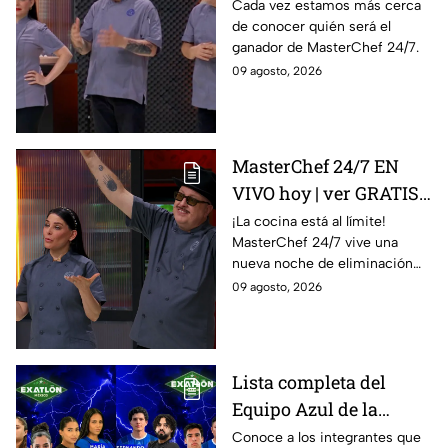
FINAL de MasterChef
Cada vez estamos más cerca
de conocer quién será el
24/7
ganador de MasterChef 24/7.
09 agosto, 2026
MasterChef 24/7 EN
VIVO hoy | ver GRATIS
en línea la transmisión
¡La cocina está al límite!
MasterChef 24/7 vive una
del domingo de
nueva noche de eliminación
ELIMINACIÓN del 09 de
donde un cocinero tendrá que
09 agosto, 2026
agosto de la edición
despedirse de la competencia.
2026, a través de TV
Azteca UNO; resultado
online, gratis y por
Lista completa del
internet
Equipo Azul de la
décima Temporada de
Conoce a los integrantes que