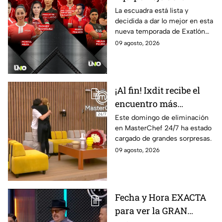
décima Temporada de
La escuadra está lista y
decidida a dar lo mejor en esta
Exatlón México
nueva temporada de Exatlón
México.
09 agosto, 2026
¡Al fin! Ixdit recibe el
encuentro más
esperado en
Este domingo de eliminación
en MasterChef 24/7 ha estado
MasterChef 24/7 este
cargado de grandes sorpresas.
domingo 9 de agosto
09 agosto, 2026
Fecha y Hora EXACTA
para ver la GRAN