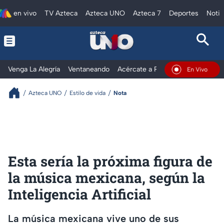
en vivo
TV Azteca
Azteca UNO
Azteca 7
Deportes
Notic
Venga La Alegría
Ventaneando
Acércate a Rocío
Al Extremo
En Vivo
Azteca UNO
Estilo de vida
Nota
Esta sería la próxima figura de
la música mexicana, según la
Inteligencia Artificial
La música mexicana vive uno de sus