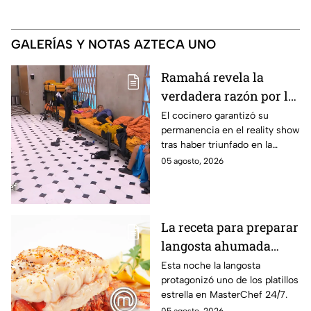
GALERÍAS Y NOTAS AZTECA UNO
Ramahá revela la
verdadera razón por la
que subió a Daniela al
El cocinero garantizó su
permanencia en el reality show
balcón de MasterChef
tras haber triunfado en la
24/7
pasada batalla por equipos
05 agosto, 2026
La receta para preparar
langosta ahumada
como en MasterChef
Esta noche la langosta
protagonizó uno de los platillos
24/7
estrella en MasterChef 24/7.
05 agosto, 2026