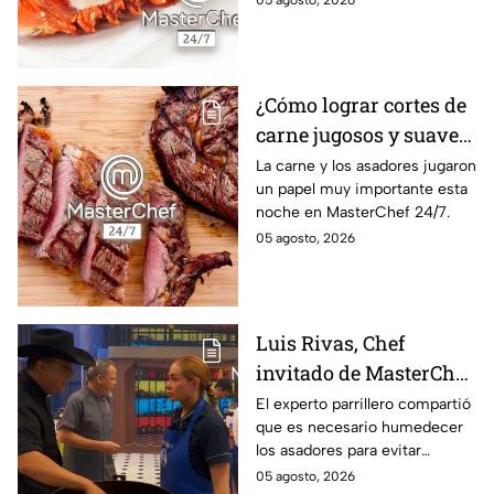
¿Cómo lograr cortes de
carne jugosos y suaves
al estilo MasterChef
La carne y los asadores jugaron
un papel muy importante esta
24/7?
noche en MasterChef 24/7.
05 agosto, 2026
Luis Rivas, Chef
invitado de MasterChef
24/7 destaca la
El experto parrillero compartió
que es necesario humedecer
importancia del agua
los asadores para evitar
para la preparación de
accidentes
05 agosto, 2026
cualquier asado