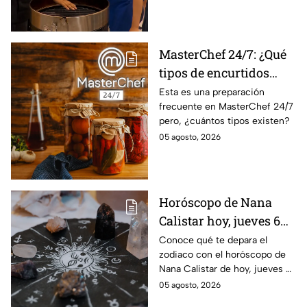
MasterChef 24/7: ¿Qué
tipos de encurtidos
hay?
Esta es una preparación
frecuente en MasterChef 24/7
pero, ¿cuántos tipos existen?
05 agosto, 2026
Horóscopo de Nana
Calistar hoy, jueves 6
de agosto: a estos
Conoce qué te depara el
zodiaco con el horóscopo de
signos se les abren las
Nana Calistar de hoy, jueves 6
puertas del dinero
de agosto. ¿Será dinero o
05 agosto, 2026
amor? ¡Sigue leyendo! Estas