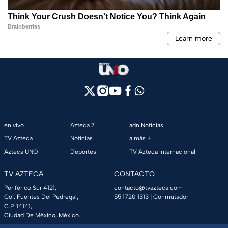
en vivo
Azteca 7
adn Noticias
TV Azteca
Noticias
a más +
Azteca UNO
Deportes
TV Azteca Internacional
TV AZTECA
CONTACTO
Periférico Sur 4121,
contacto@tvazteca.com
Col. Fuentes Del Pedregal,
55 1720 1313
| Conmutador
C.P. 14141,
Ciudad De México, México.