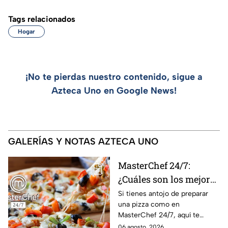
Tags relacionados
Hogar
¡No te pierdas nuestro contenido, sigue a
Azteca Uno en Google News!
GALERÍAS Y NOTAS AZTECA UNO
MasterChef 24/7:
¿Cuáles son los mejores
quesos para preparar
Si tienes antojo de preparar
una pizza como en
pizza en casa?
MasterChef 24/7, aquí te
contamos todo lo que debes
06 agosto, 2026