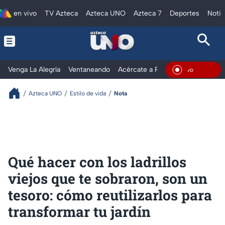
en vivo
TV Azteca
Azteca UNO
Azteca 7
Deportes
Notic
Venga La Alegría
Ventaneando
Acércate a Rocío
Al Extremo
En Viv
Azteca UNO
Estilo de vida
Nota
Qué hacer con los ladrillos
viejos que te sobraron, son un
tesoro: cómo reutilizarlos para
transformar tu jardín