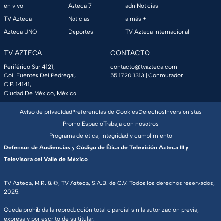
en vivo
Azteca 7
adn Noticias
TV Azteca
Noticias
a más +
Azteca UNO
Deportes
TV Azteca Internacional
TV AZTECA
CONTACTO
Periférico Sur 4121,
contacto@tvazteca.com
Col. Fuentes Del Pedregal,
55 1720 1313
| Conmutador
C.P. 14141,
Ciudad De México, México.
Aviso de privacidad
Preferencias de Cookies
Derechos
Inversionistas
Promo Espacio
Trabaja con nosotros
Programa de ética, integridad y cumplimiento
Defensor de Audiencias y Código de Ética de Televisión Azteca III y
Televisora del Valle de México
TV Azteca, M.R. & ©, TV Azteca, S.A.B. de C.V. Todos los derechos reservados,
2025.
Queda prohibida la reproducción total o parcial sin la autorización previa,
expresa y por escrito de su titular.