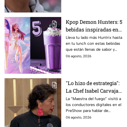
Kpop Demon Hunters: 5
bebidas inspiradas en
las guerreras Huntrix
Lleva tu lado más Huntrix hasta
en tu lunch con estas bebidas
para llevar a la escuela
que están llenas de sabor y
este regreso a clases
frescura.
06 agosto, 2026
2026; son saludables y
deliciosas
"Lo hizo de estrategia":
La Chef Isabel Carvajal
opina sobre la decisión
La “Maestra del fuego” visitó a
los conductores digitales en el
de Ramahá de subir a
PreShow para hablar de
Daniela al balcón de
algunos de los sucesos más
06 agosto, 2026
MasterChef 24/7
polémicos de la competencia