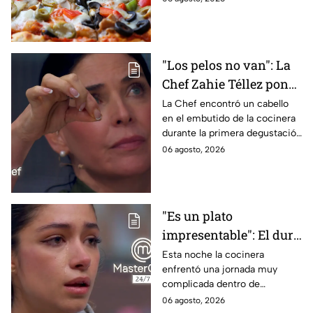
saber antes de poner manos
en la masa.
"Los pelos no van": La
Chef Zahie Téllez pone
en evidencia a Carmen
La Chef encontró un cabello
en el embutido de la cocinera
en la gala de mandiles
durante la primera degustación
negros de MasterChef
de la noche
06 agosto, 2026
24/7
"Es un plato
impresentable": El duro
regaño que hizo llorar a
Esta noche la cocinera
enfrentó una jornada muy
Michelle dentro de
complicada dentro de
MasterChef 24/7
MasterChef 24/7.
06 agosto, 2026