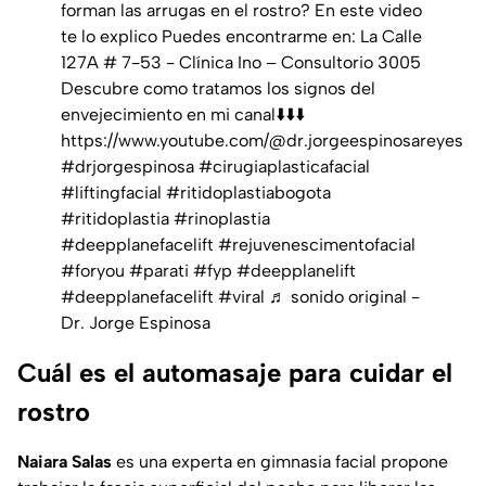
forman las arrugas en el rostro? En este video
te lo explico Puedes encontrarme en: La Calle
127A # 7-53 - Clínica Ino – Consultorio 3005
Descubre como tratamos los signos del
envejecimiento en mi canal⬇️⬇️⬇️
https://www.youtube.com/@dr.jorgeespinosareyes
#drjorgespinosa
#cirugiaplasticafacial
#liftingfacial
#ritidoplastiabogota
#ritidoplastia
#rinoplastia
#deepplanefacelift
#rejuvenescimentofacial
#foryou
#parati
#fyp
#deepplanelift
#deepplanefacelift
#viral
♬ sonido original -
Dr. Jorge Espinosa
Cuál es el automasaje para cuidar el
rostro
Naiara
Salas
es una experta en gimnasia facial propone