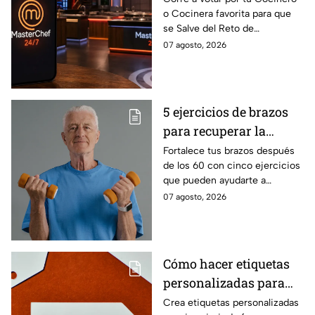
o Cocinera favorita para que
que salves a un
se Salve del Reto de
Cocinero del Reto de
Eliminación de MasterChef
07 agosto, 2026
Eliminación de este
24/7 de este próximo
domingo
domingo.
5 ejercicios de brazos
para recuperar la
fuerza después de los
Fortalece tus brazos después
de los 60 con cinco ejercicios
60
que pueden ayudarte a
recuperar fuerza, movilidad y
07 agosto, 2026
seguridad en los movimientos
cotidianos.
Cómo hacer etiquetas
personalizadas para
imprimir
Crea etiquetas personalizadas