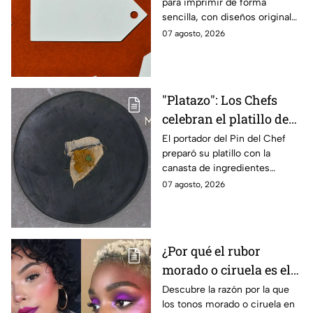
para imprimir de forma
sencilla, con diseños originales
y detalles adaptados a tus
07 agosto, 2026
gustos, eventos o proyectos.
"Platazo": Los Chefs
celebran el platillo de
Lancer en la gala de
El portador del Pin del Chef
preparó su platillo con la
salvación de
canasta de ingredientes
MasterChef 24/7
exóticos que contenía erizo de
07 agosto, 2026
mar, yuzu y mantequilla de
almendra
¿Por qué el rubor
morado o ciruela es el
mejor secreto para
Descubre la razón por la que
los tonos morado o ciruela en
iluminar las pieles