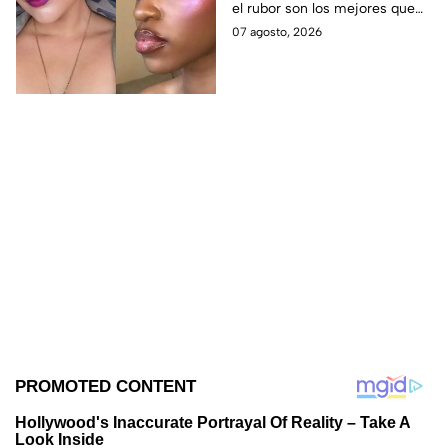
el rubor son los mejores que
morenas?
puedes elegir si tienes la piel
07 agosto, 2026
morena y deseas iluminarla