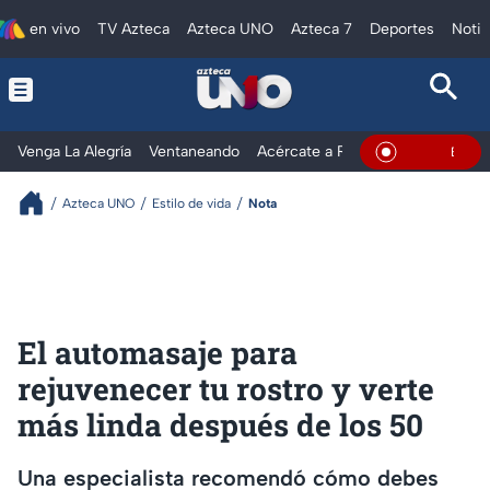
en vivo
TV Azteca
Azteca UNO
Azteca 7
Deportes
Notic
Venga La Alegría
Ventaneando
Acércate a Rocío
Al Extremo
En Vivo
Azteca UNO
Estilo de vida
Nota
El automasaje para
rejuvenecer tu rostro y verte
más linda después de los 50
Una especialista recomendó cómo debes