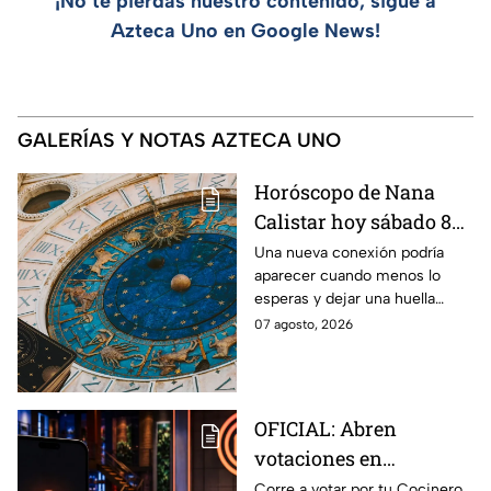
¡No te pierdas nuestro contenido, sigue a
Azteca Uno en Google News!
GALERÍAS Y NOTAS AZTECA UNO
Horóscopo de Nana
Calistar hoy sábado 8
de agosto del 2026 para
Una nueva conexión podría
aparecer cuando menos lo
cada signo; una
esperas y dejar una huella
conexión inesperada
importante.
07 agosto, 2026
podría transformar tus
próximos días
OFICIAL: Abren
votaciones en
MasterChef 24/7 para
Corre a votar por tu Cocinero