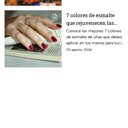
7 colores de esmalte
que rejuvenecen las
manos al instante y
Conoce los mejores 7 colores
de esmalte de uñas que debes
combinan con todo
aplicar en tus manos para lucir
una piel mucho más brillante y
05 agosto, 2026
joven, además de combinar
con todo