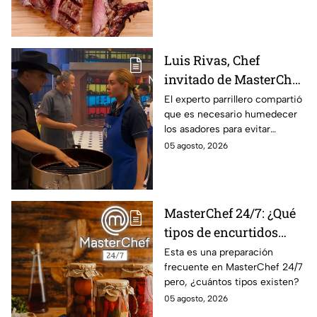
Luis Rivas, Chef
invitado de MasterChef
24/7 destaca la
El experto parrillero compartió
que es necesario humedecer
importancia del agua
los asadores para evitar
para la preparación de
accidentes
05 agosto, 2026
cualquier asado
MasterChef 24/7: ¿Qué
tipos de encurtidos
hay?
Esta es una preparación
frecuente en MasterChef 24/7
pero, ¿cuántos tipos existen?
05 agosto, 2026