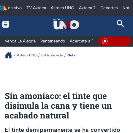
en vivo
TV Azteca
Azteca UNO
Azteca 7
Deportes
Notic
Venga La Alegría
Ventaneando
Acércate a Rocío
Al Extremo
En Vivo
Azteca UNO
Estilo de vida
Nota
Sin amoníaco: el tinte que
disimula la cana y tiene un
acabado natural
El tinte demipermanente se ha convertido