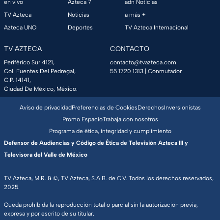
en vivo
Azteca 7
adn Noticias
TV Azteca
Noticias
a más +
Azteca UNO
Deportes
TV Azteca Internacional
TV AZTECA
CONTACTO
Periférico Sur 4121,
contacto@tvazteca.com
Col. Fuentes Del Pedregal,
55 1720 1313
| Conmutador
C.P. 14141,
Ciudad De México, México.
Aviso de privacidad
Preferencias de Cookies
Derechos
Inversionistas
Promo Espacio
Trabaja con nosotros
Programa de ética, integridad y cumplimiento
Defensor de Audiencias y Código de Ética de Televisión Azteca III y
Televisora del Valle de México
TV Azteca, M.R. & ©, TV Azteca, S.A.B. de C.V. Todos los derechos reservados,
2025.
Queda prohibida la reproducción total o parcial sin la autorización previa,
expresa y por escrito de su titular.