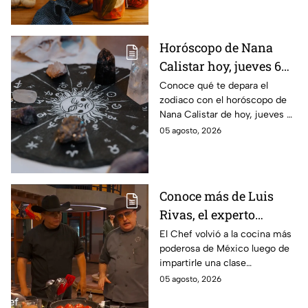
Horóscopo de Nana
Calistar hoy, jueves 6
de agosto: a estos
Conoce qué te depara el
zodiaco con el horóscopo de
signos se les abren las
Nana Calistar de hoy, jueves 6
puertas del dinero
de agosto. ¿Será dinero o
05 agosto, 2026
amor? ¡Sigue leyendo! Estas
son las predicciones.
Conoce más de Luis
Rivas, el experto
parrillero que fue
El Chef volvió a la cocina más
poderosa de México luego de
invitado a la batalla por
impartirle una clase
equipos de MasterChef
personalizada a Ixdit
05 agosto, 2026
24/7