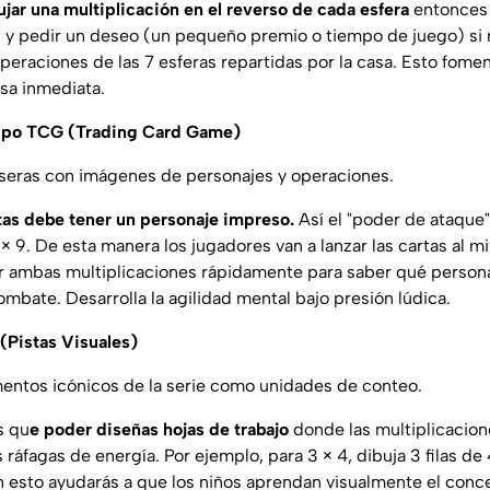
ujar una multiplicación en el reverso de cada esfera
entonces 
" y pedir un deseo (un pequeño premio o tiempo de juego) si
peraciones de las 7 esferas repartidas por la casa. Esto fome
nsa inmediata.
 tipo TCG (Trading Card Game)
seras con imágenes de personajes y operaciones.
tas debe tener un personaje impreso.
Así el "poder de ataque"
 × 9. De esta manera los jugadores van a lanzar las cartas al 
r ambas multiplicaciones rápidamente para saber qué persona
ombate. Desarrolla la agilidad mental bajo presión lúdica.
s (Pistas Visuales)
lementos icónicos de la serie como unidades de conteo.
s qu
e poder diseñas hojas de trabajo
donde las multiplicacion
s ráfagas de energía. Por ejemplo, para 3 × 4, dibuja 3 filas de
esto ayudarás a que los niños aprendan visualmente el conce