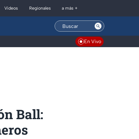
Regionales
Videos
a más +
En Vivo
ón Ball:
meros