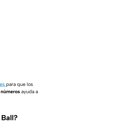
les
para que los
s
números
ayuda a
 Ball?