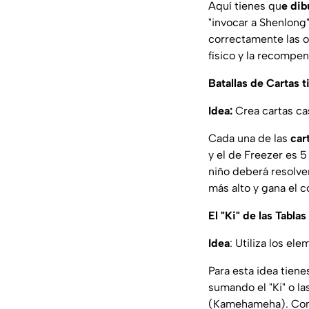
Aquí tienes qu
e dib
"invocar a Shenlong
correctamente las o
físico y la recompe
Batallas de Cartas
Idea:
Crea cartas ca
Cada una de las
car
y el de Freezer es 5
niño deberá resolve
más alto y gana el c
El "Ki" de las Tabla
Idea
: Utiliza los e
Para esta idea tiene
sumando el "Ki" o la
(Kamehameha). Con 