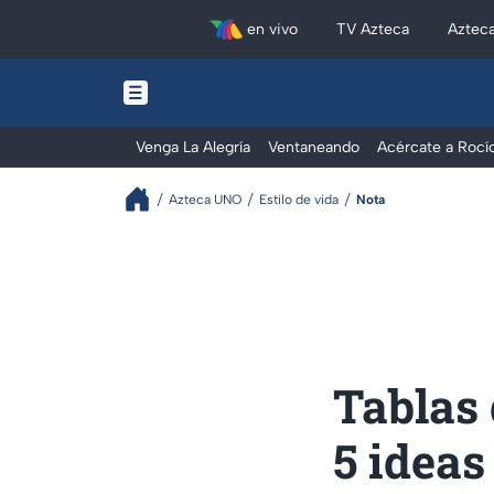
en vivo
TV Azteca
Aztec
Venga La Alegría
Ventaneando
Acércate a Rocí
Azteca UNO
Estilo de vida
Nota
Tablas 
5 ideas