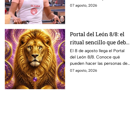
negro
correctamente un ingrediente
07 agosto, 2026
y la pizza que presentó en
MasterChef 24/7 se estropeó.
Portal del León 8/8: el
ritual sencillo que debe
hacer cada signo este 8
El 8 de agosto llega el Portal
del León 8/8. Conoce qué
de agosto para atraer la
pueden hacer las personas de
abundancia
cada signo del zodiaco para
07 agosto, 2026
elevar intenciones y
manifestar sus más grandes
deseos de abundancia.