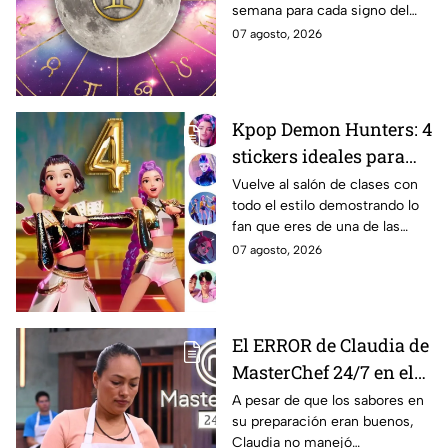
semana para cada signo del
Luna en Géminis
zodiaco.
07 agosto, 2026
Kpop Demon Hunters: 4
stickers ideales para
decorar tu estuche este
Vuelve al salón de clases con
todo el estilo demostrando lo
regreso a clases 2026;
fan que eres de una de las
lucirás como toda una
películas más icónicas de
07 agosto, 2026
guerrera Huntrix
todos los tiempos.
El ERROR de Claudia de
MasterChef 24/7 en el
reto de la pizza que casi
A pesar de que los sabores en
su preparación eran buenos,
le cuesta un delantal
Claudia no manejó