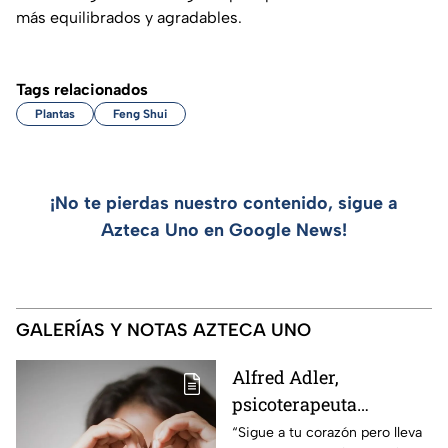
más equilibrados y agradables.
Tags relacionados
Plantas
Feng Shui
¡No te pierdas nuestro contenido, sigue a
Azteca Uno en Google News!
GALERÍAS Y NOTAS AZTECA UNO
Alfred Adler,
psicoterapeuta
austríaco: “Sigue a tu
“Sigue a tu corazón pero lleva