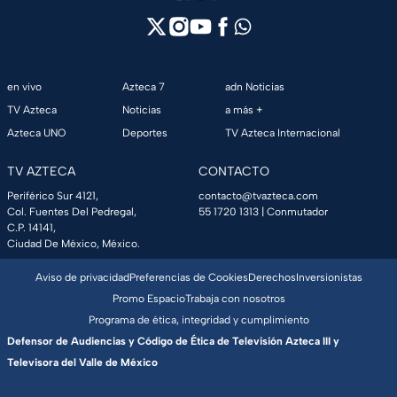
en vivo
Azteca 7
adn Noticias
TV Azteca
Noticias
a más +
Azteca UNO
Deportes
TV Azteca Internacional
TV AZTECA
CONTACTO
Periférico Sur 4121,
contacto@tvazteca.com
Col. Fuentes Del Pedregal,
55 1720 1313
| Conmutador
C.P. 14141,
Ciudad De México, México.
Aviso de privacidad
Preferencias de Cookies
Derechos
Inversionistas
Promo Espacio
Trabaja con nosotros
Programa de ética, integridad y cumplimiento
Defensor de Audiencias y Código de Ética de Televisión Azteca III y
Televisora del Valle de México