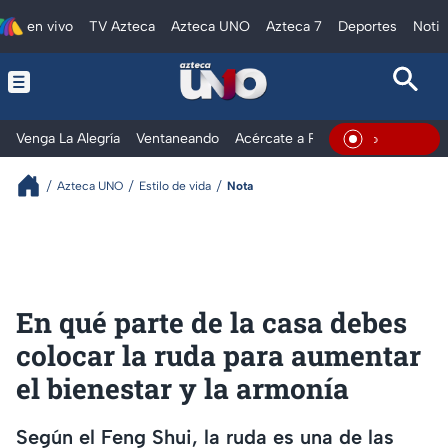
en vivo
TV Azteca
Azteca UNO
Azteca 7
Deportes
Notic
Venga La Alegría
Ventaneando
Acércate a Rocío
Al Extremo
En Vivo
Azteca UNO
Estilo de vida
Nota
En qué parte de la casa debes
colocar la ruda para aumentar
el bienestar y la armonía
Según el Feng Shui, la ruda es una de las