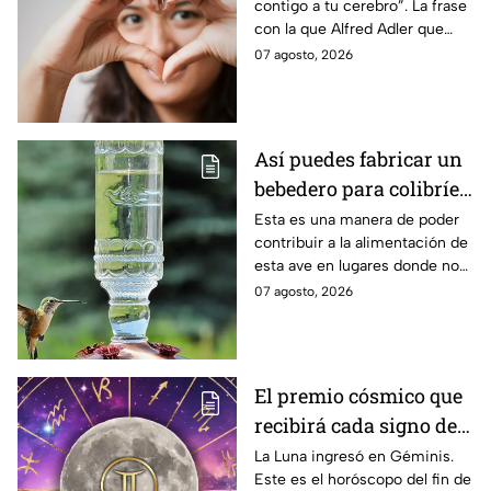
contigo a tu cerebro”. La frase
corazón pero lleva
con la que Alfred Adler que
contigo a tu cerebro”
invita a reflexionar al tomar
07 agosto, 2026
decisiones.
Así puedes fabricar un
bebedero para colibríes
con una botella de
Esta es una manera de poder
contribuir a la alimentación de
plástico
esta ave en lugares donde no
hay flores naturales.
07 agosto, 2026
El premio cósmico que
recibirá cada signo del
7 al 9 de agosto gracias
La Luna ingresó en Géminis.
Este es el horóscopo del fin de
a la influencia de la