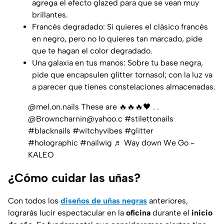
agrega el efecto glazed para que se vean muy
brillantes.
Francés degradado: Si quieres el clásico francés
en negro, pero no lo quieres tan marcado, pide
que te hagan el color degradado.
Una galaxia en tus manos: Sobre tu base negra,
pide que encapsulen glitter tornasol; con la luz va
a parecer que tienes constelaciones almacenadas.
@mel.on.nails
These are 🔥🔥🔥🖤 . .
@Browncharnin@yahoo.c
#stilettonails
#blacknails
#witchyvibes
#glitter
#holographic
#nailwig
♬ Way down We Go -
KALEO
¿Cómo cuidar las uñas?
Con todos los
diseños de uñas negras
anteriores,
lograrás lucir espectacular en la
oficina
durante el
inicio