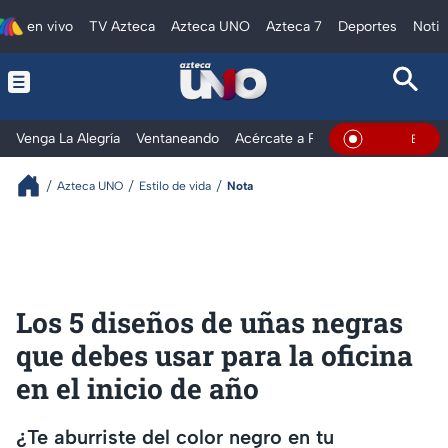
en vivo
TV Azteca
Azteca UNO
Azteca 7
Deportes
Notic
Venga La Alegría
Ventaneando
Acércate a Rocío
Al Extremo
En Vivo
Azteca UNO
Estilo de vida
Nota
Los 5 diseños de uñas negras
que debes usar para la oficina
en el inicio de año
¿Te aburriste del color negro en tu