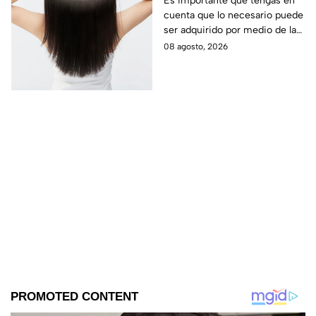
Es importante que tengas en
cuenta que lo necesario puede
los 40 años
ser adquirido por medio de la
alimentación.
08 agosto, 2026