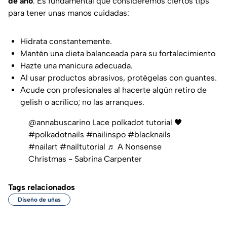
de año
. Es fundamental que consideremos ciertos tips
para tener unas manos cuidadas:
Hidrata constantemente.
Mantén una dieta balanceada para su fortalecimiento
Hazte una manicura adecuada.
Al usar productos abrasivos, protégelas con guantes.
Acude con profesionales al hacerte algún retiro de
gelish o acrílico; no las arranques.
@annabuscarino
Lace polkadot tutorial 🖤
#polkadotnails
#nailinspo
#blacknails
#nailart
#nailtutorial
♬ A Nonsense
Christmas - Sabrina Carpenter
Tags relacionados
Diseño de uñas