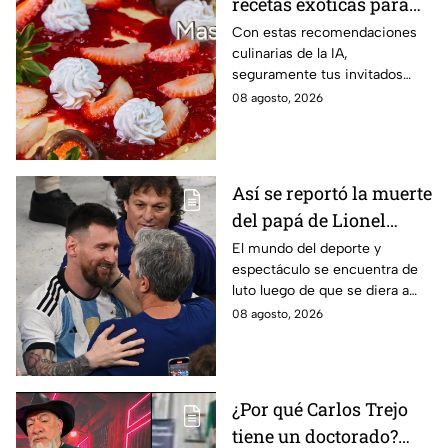
recetas exóticas para
pizzas dulces que le
Con estas recomendaciones
culinarias de la IA,
darán un toque
seguramente tus invitados
sofisticado a tu mesa
quedarán encantados a la hora
08 agosto, 2026
del postre
Así se reportó la muerte
del papá de Lionel
Messi en vivo; estos
El mundo del deporte y
espectáculo se encuentra de
son los detalles en
luto luego de que se diera a
Venga La Alegría
conocer el fallecimiento del
08 agosto, 2026
padre de Leo Messi.
¿Por qué Carlos Trejo
tiene un doctorado?