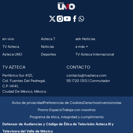
en vivo
Azteca 7
adn Noticias
TV Azteca
Noticias
a más +
Azteca UNO
Deportes
TV Azteca Internacional
TV AZTECA
CONTACTO
Periférico Sur 4121,
contacto@tvazteca.com
Col. Fuentes Del Pedregal,
55 1720 1313
| Conmutador
C.P. 14141,
Ciudad De México, México.
Aviso de privacidad
Preferencias de Cookies
Derechos
Inversionistas
Promo Espacio
Trabaja con nosotros
Programa de ética, integridad y cumplimiento
Defensor de Audiencias y Código de Ética de Televisión Azteca III y
Televisora del Valle de México