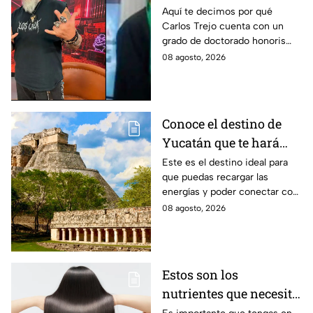
Este es el
Aquí te decimos por qué
Carlos Trejo cuenta con un
reconocimiento que el
grado de doctorado honoris
cazafantasmas recibió
causa. El cazafantasmas será
08 agosto, 2026
Granjero de La Granja VIP
Segunda Temporada.
Conoce el destino de
Yucatán que te hará
desconectarte de la
Este es el destino ideal para
que puedas recargar las
rutina
energías y poder conectar con
naturaleza.
08 agosto, 2026
Estos son los
nutrientes que necesita
tu cabello a partir de