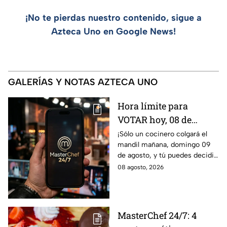
¡No te pierdas nuestro contenido, sigue a
Azteca Uno en Google News!
GALERÍAS Y NOTAS AZTECA UNO
Hora límite para
VOTAR hoy, 08 de
agosto, y salvar a tu
¡Sólo un cocinero colgará el
mandil mañana, domingo 09
cocinero favorito de
de agosto, y tú puedes decidir
MasterChef 24/7
quién continúa en la
08 agosto, 2026
competencia!
MasterChef 24/7: 4