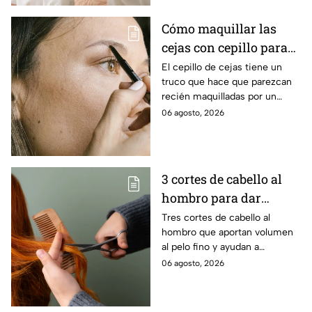
Cómo maquillar las
cejas con cepillo para
que se vean esculpidas
El cepillo de cejas tiene un
truco que hace que parezcan
y redefinidas: paso a
recién maquilladas por un
paso
profesional
06 agosto, 2026
3 cortes de cabello al
hombro para dar
volumen al pelo fino
Tres cortes de cabello al
hombro que aportan volumen
al pelo fino y ayudan a
conseguir una melena con
06 agosto, 2026
más movimiento, cuerpo y
densidad.