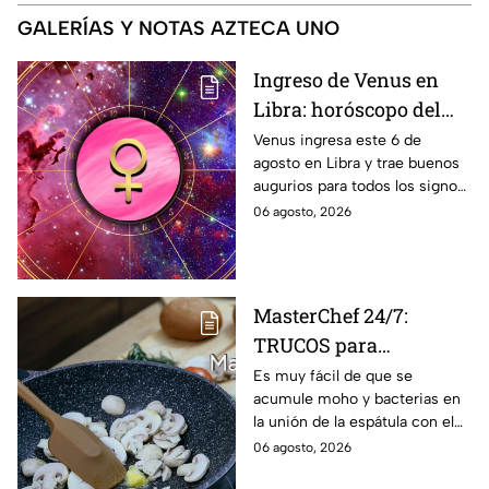
GALERÍAS Y NOTAS AZTECA UNO
Ingreso de Venus en
Libra: horóscopo del
amor para todos los
Venus ingresa este 6 de
agosto en Libra y trae buenos
signos del 6 de agosto
augurios para todos los signos
al 10 de septiembre
del zodiaco. Conoce las
06 agosto, 2026
predicciones bajo la influencia
de este poderoso tránsito
energético.
MasterChef 24/7:
TRUCOS para
desinfectar las
Es muy fácil de que se
acumule moho y bacterias en
miserables de tu cocina
la unión de la espátula con el
antes de hacer postres
mango, por lo que
06 agosto, 2026
recomendamos estos tips