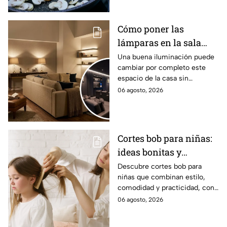
Cómo poner las
lámparas en la sala
para que se vea
Una buena iluminación puede
cambiar por completo este
acogedor como en las
espacio de la casa sin
películas
necesidad de gastar miles de
06 agosto, 2026
pesos en grandes
remodelaciones
Cortes bob para niñas:
ideas bonitas y
prácticas
Descubre cortes bob para
niñas que combinan estilo,
comodidad y practicidad, con
opciones ideales para renovar
06 agosto, 2026
su look y facilitar el peinado
diario.