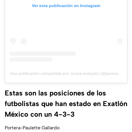
Ver esta publicación en Instagram
Una publicación compartida por ᴊᴀᴠɪᴇʀ ᴍᴀʀǫᴜᴇᴢ (@javimarquez.mx)
Estas son las posiciones de los
futbolistas que han estado en Exatlón
México con un 4-3-3
Portera-Paulette Gallardo