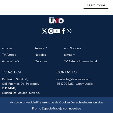
en vivo
Azteca 7
adn Noticias
TV Azteca
Noticias
a más +
Azteca UNO
Deportes
TV Azteca Internacional
TV AZTECA
CONTACTO
Periférico Sur 4121,
contacto@tvazteca.com
Col. Fuentes Del Pedregal,
55 1720 1313
| Conmutador
C.P. 14141,
Ciudad De México, México.
Aviso de privacidad
Preferencias de Cookies
Derechos
Inversionistas
Promo Espacio
Trabaja con nosotros