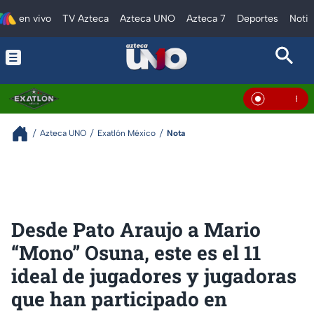
en vivo
TV Azteca
Azteca UNO
Azteca 7
Deportes
Notic
En Vivo
Azteca UNO
Exatlón México
Nota
Desde Pato Araujo a Mario
“Mono” Osuna, este es el 11
ideal de jugadores y jugadoras
que han participado en