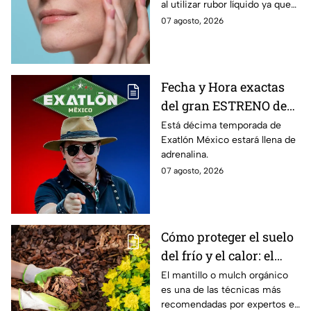
al utilizar rubor líquido ya que
acentúan la textura de tu piel y
07 agosto, 2026
pueden abrir los poros
Fecha y Hora exactas
del gran ESTRENO de
la décima temporada
Está décima temporada de
Exatlón México estará llena de
de Exatlón México
adrenalina.
07 agosto, 2026
Cómo proteger el suelo
del frío y el calor: el
mantillo natural que
El mantillo o mulch orgánico
es una de las técnicas más
conserva el jardín
recomendadas por expertos en