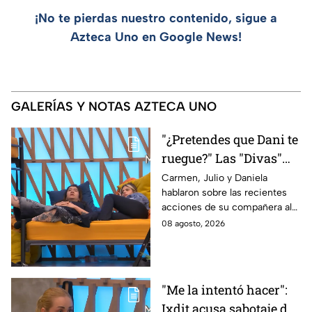
¡No te pierdas nuestro contenido, sigue a
Azteca Uno en Google News!
GALERÍAS Y NOTAS AZTECA UNO
"¿Pretendes que Dani te
ruegue?" Las "Divas"
lamentan el
Carmen, Julio y Daniela
hablaron sobre las recientes
comportamiento de
acciones de su compañera al
Michelle en MasterChef
interior del Mundo MasterChef
08 agosto, 2026
24/7
"Me la intentó hacer":
Ixdit acusa sabotaje de