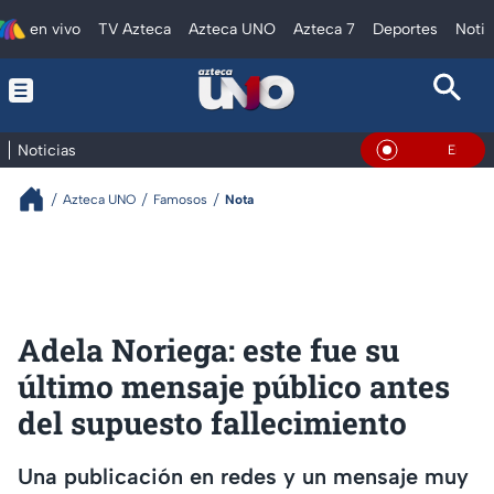
en vivo
TV Azteca
Azteca UNO
Azteca 7
Deportes
Notic
Noticias
En Vivo
Azteca UNO
Famosos
Nota
Adela Noriega: este fue su
último mensaje público antes
del supuesto fallecimiento
Una publicación en redes y un mensaje muy