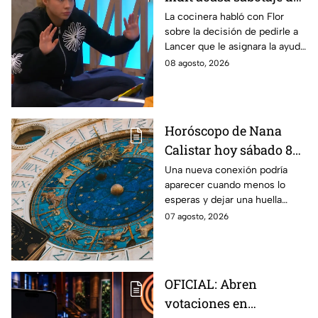
Ramahá en la pasada
La cocinera habló con Flor
sobre la decisión de pedirle a
gala de salvación de
Lancer que le asignara la ayuda
MasterChef 24/7
de Ramahá y no la de Daniela
08 agosto, 2026
Horóscopo de Nana
Calistar hoy sábado 8
de agosto del 2026 para
Una nueva conexión podría
aparecer cuando menos lo
cada signo; una
esperas y dejar una huella
conexión inesperada
importante.
07 agosto, 2026
podría transformar tus
próximos días
OFICIAL: Abren
votaciones en