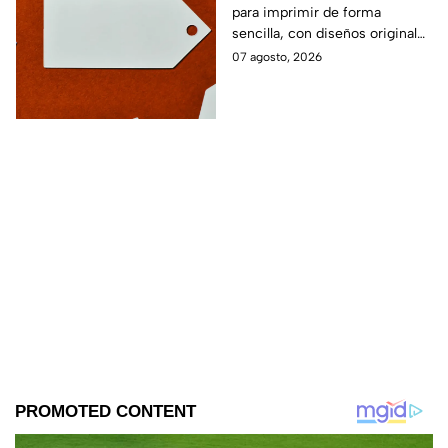
para imprimir de forma
sencilla, con diseños originales
y detalles adaptados a tus
07 agosto, 2026
gustos, eventos o proyectos.