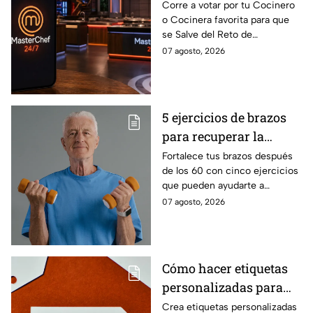
MasterChef 24/7 para
Corre a votar por tu Cocinero
o Cocinera favorita para que
que salves a un
se Salve del Reto de
Cocinero del Reto de
Eliminación de MasterChef
07 agosto, 2026
Eliminación de este
24/7 de este próximo
domingo
domingo.
5 ejercicios de brazos
para recuperar la
fuerza después de los
Fortalece tus brazos después
de los 60 con cinco ejercicios
60
que pueden ayudarte a
recuperar fuerza, movilidad y
07 agosto, 2026
seguridad en los movimientos
cotidianos.
Cómo hacer etiquetas
personalizadas para
imprimir
Crea etiquetas personalizadas