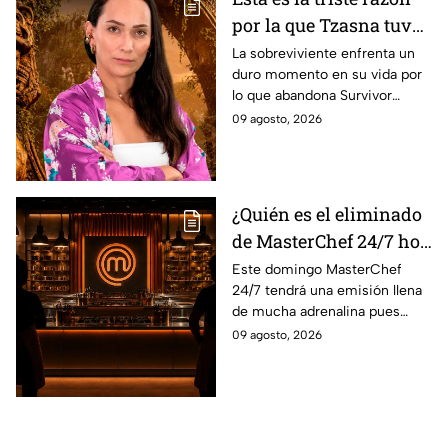
por la que Tzasna tuvo
que dejar Survivor
La sobreviviente enfrenta un
duro momento en su vida por
México La Reliquia en
lo que abandona Survivor
Llamas
México La Reliquia en Llamas.
09 agosto, 2026
¿Quién es el eliminado
de MasterChef 24/7 hoy
9 de agosto 2026?
Este domingo MasterChef
24/7 tendrá una emisión llena
de mucha adrenalina pues
ningún cocinero quiero irse ya
09 agosto, 2026
que quiere formar parte de los
10 mejores de esta edición.
¿Quién logrará sibrevivir al
reto de elimianción de hoy?.