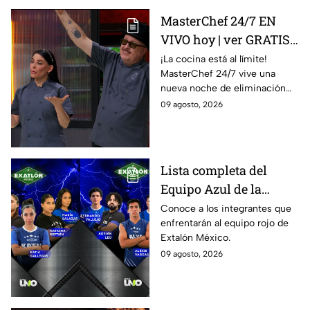
MasterChef 24/7 EN
VIVO hoy | ver GRATIS
en línea la transmisión
¡La cocina está al límite!
MasterChef 24/7 vive una
del domingo de
nueva noche de eliminación
ELIMINACIÓN del 09 de
donde un cocinero tendrá que
09 agosto, 2026
agosto de la edición
despedirse de la competencia.
2026, a través de TV
Azteca UNO; resultado
online, gratis y por
Lista completa del
internet
Equipo Azul de la
décima Temporada de
Conoce a los integrantes que
enfrentarán al equipo rojo de
Exatlón México
Extalón México.
09 agosto, 2026