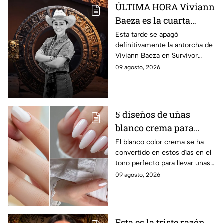
ÚLTIMA HORA Viviann
Baeza es la cuarta
ELIMINADA de
Esta tarde se apagó
definitivamente la antorcha de
Survivor México La
Viviann Baeza en Survivor
Reliquia en Llamas
México La Reliquia en Llamas.
09 agosto, 2026
5 diseños de uñas
blanco crema para
lucir en verano y darle
El blanco color crema se ha
convertido en estos días en el
a tus manos un toque
tono perfecto para llevar unas
sofisticado, elegante y
manos impecables, delicadas y
09 agosto, 2026
luminoso
elegantes durante los días más
cálidos.
Esta es la triste razón