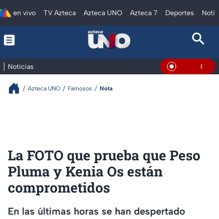
en vivo
TV Azteca
Azteca UNO
Azteca 7
Deportes
Notic
Noticias
En Vivo
Azteca UNO
Famosos
Nota
La FOTO que prueba que Peso
Pluma y Kenia Os están
comprometidos
En las últimas horas se han despertado