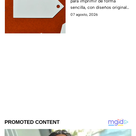
para imprimir de forma
sencilla, con diseños originales
y detalles adaptados a tus
07 agosto, 2026
gustos, eventos o proyectos.