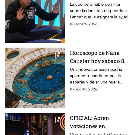
Ramahá en la pasada
La cocinera habló con Flor
sobre la decisión de pedirle a
gala de salvación de
Lancer que le asignara la ayuda
MasterChef 24/7
de Ramahá y no la de Daniela
08 agosto, 2026
Horóscopo de Nana
Calistar hoy sábado 8
de agosto del 2026 para
Una nueva conexión podría
aparecer cuando menos lo
cada signo; una
esperas y dejar una huella
conexión inesperada
importante.
07 agosto, 2026
podría transformar tus
próximos días
OFICIAL: Abren
votaciones en
MasterChef 24/7 para
Corre a votar por tu Cocinero