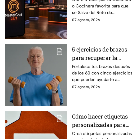
o Cocinera favorita para que
que salves a un
se Salve del Reto de
Cocinero del Reto de
Eliminación de MasterChef
07 agosto, 2026
Eliminación de este
24/7 de este próximo
domingo
domingo.
5 ejercicios de brazos
para recuperar la
fuerza después de los
Fortalece tus brazos después
de los 60 con cinco ejercicios
60
que pueden ayudarte a
recuperar fuerza, movilidad y
07 agosto, 2026
seguridad en los movimientos
cotidianos.
Cómo hacer etiquetas
personalizadas para
imprimir
Crea etiquetas personalizadas