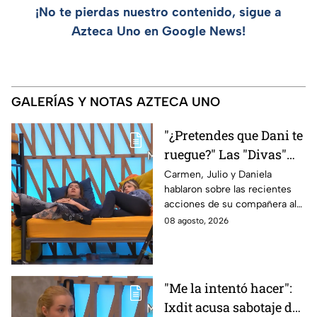
¡No te pierdas nuestro contenido, sigue a
Azteca Uno en Google News!
GALERÍAS Y NOTAS AZTECA UNO
"¿Pretendes que Dani te
ruegue?" Las "Divas"
lamentan el
Carmen, Julio y Daniela
hablaron sobre las recientes
comportamiento de
acciones de su compañera al
Michelle en MasterChef
interior del Mundo MasterChef
08 agosto, 2026
24/7
"Me la intentó hacer":
Ixdit acusa sabotaje de