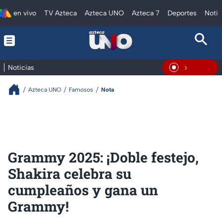
en vivo
TV Azteca
Azteca UNO
Azteca 7
Deportes
Notic
Noticias
En Vivo
Azteca UNO
Famosos
Nota
Grammy 2025: ¡Doble festejo,
Shakira celebra su
cumpleaños y gana un
Grammy!