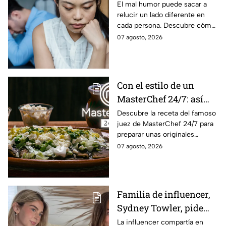
mal humor?
El mal humor puede sacar a
relucir un lado diferente en
cada persona. Descubre cómo
reacciona cada signo del
07 agosto, 2026
zodiaco cuando algo logra
sacarlo de quicio.
Con el estilo de un
MasterChef 24/7: así
prepara el Chef Herrera
Descubre la receta del famoso
juez de MasterChef 24/7 para
unas enfrijoladas al
preparar unas originales
chipotle
enfrijoladas con una salsa llena
07 agosto, 2026
de sabor.
Familia de influencer,
Sydney Towler, pide
apoyo de 75, 000
La influencer compartía en