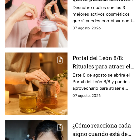
con tu suero de
Descubre cuáles son los 3
mejores activos cosméticos
vitamina C sin riesgo
que sí puedes combinar con tu
de manchas
suero de vitamina C sin riesgo
07 agosto, 2026
de sufrir manchas, según los
expertos
Portal del León 8/8:
Rituales para atraer el
amor este 8 de agosto
Este 8 de agosto se abrirá el
Portal del León 8/8 y puedes
aprovecharlo para atraer el
amor con estos sencillos
07 agosto, 2026
rituales.
¿Cómo reacciona cada
signo cuando está de