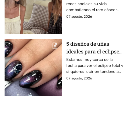
redes sociales su vida
dólares para honrar su
combatiendo el raro cáncer
memoria
que le aquejaba. Hoy la familia
07 agosto, 2026
pide ayuda para honrar su
legado. Esto se sabe.
5 diseños de uñas
ideales para el eclipse
total; son auténticas y
Estamos muy cerca de la
fecha para ver el eclipse total y
con colores cósmicos
si quieres lucir en tendencia
con el día mira estos diseños
07 agosto, 2026
de uñas.