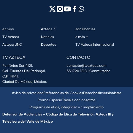
en vivo
Azteca 7
adn Noticias
TV Azteca
Noticias
a más +
Azteca UNO
Deportes
TV Azteca Internacional
TV AZTECA
CONTACTO
Periférico Sur 4121,
contacto@tvazteca.com
Col. Fuentes Del Pedregal,
55 1720 1313
| Conmutador
C.P. 14141,
Ciudad De México, México.
Aviso de privacidad
Preferencias de Cookies
Derechos
Inversionistas
Promo Espacio
Trabaja con nosotros
Programa de ética, integridad y cumplimiento
Defensor de Audiencias y Código de Ética de Televisión Azteca III y
Televisora del Valle de México