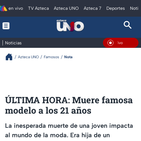
en vivo
TV Azteca
Azteca UNO
Azteca 7
Deportes
Notic
Noticias
En Vivo
Azteca UNO
Famosos
Nota
ÚLTIMA HORA: Muere famosa
modelo a los 21 años
La inesperada muerte de una joven impacta
al mundo de la moda. Era hija de un