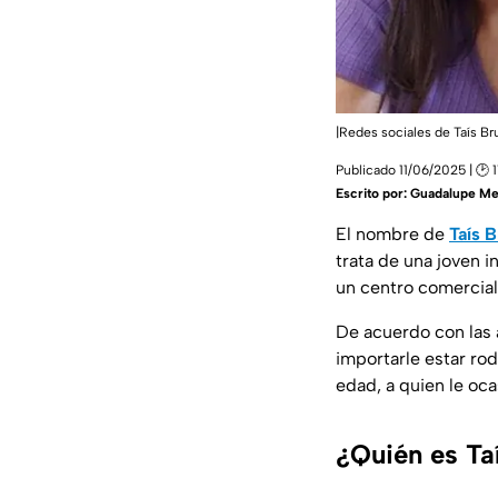
|Redes sociales de Taís Br
Publicado 11/06/2025 | 🕑 
Escrito por:
Guadalupe Me
El nombre de
Taís 
trata de una joven
i
un centro comercial,
De acuerdo con las 
importarle estar ro
edad, a quien le oc
¿Quién es Ta