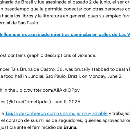
ginaria de Brasil y fue asesinada el pasado 2 de junio, el ser 
un pasatiempo que le permitía conectar con otras personas c
 hacia los libros y la literatura en general, pues su empleo for
cial de Sao Paulo.
Influencer es asesinado mientras caminaba en calles de Las 
st contains graphic descriptions of violence.
encer Tais Bruna de Castro, 36, was brutally stabbed to death 
a food hall in Jundiaí, Sao Paulo, Brazil, on Monday, June 2.
ch in the…
pic.twitter.com/A1lAkKOPpy
tes (@TrueCrimeUpdat)
June 11, 2025
n a
Taís
la describieron como una mujer muy amable
y trabaja
 el corazón de sus miles de seguidores, quienes aprovecharon
 justicia ante el feminicidio de
Bruna
.