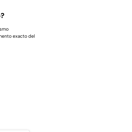
o?
ismo
mento exacto del