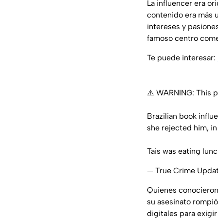
La
influencer
era ori
contenido era más 
intereses y pasiones
famoso centro comer
Te puede interesar:
⚠️ WARNING: This po
Brazilian book influ
she rejected him, in 
Tais was eating lun
— True Crime Upda
Quienes conociero
su asesinato rompió
digitales para exigir