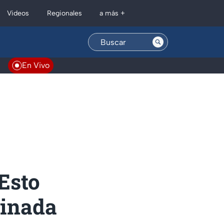
Regionales
Videos
a más +
En Vivo
Esto
sinada