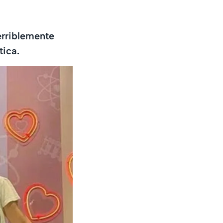
erriblemente
tica.