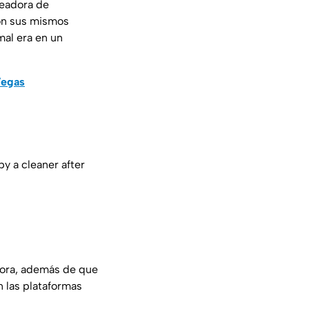
creadora de
on sus mismos
mal era en un
Vegas
by a cleaner after
dora, además de que
 las plataformas