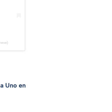
heve)
ca Uno en