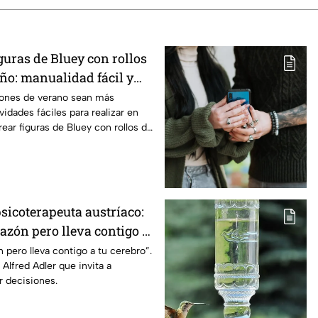
guras de Bluey con rollos
ño: manualidad fácil y
 jugar con los niños
iones de verano sean más
vidades fáciles para realizar en
rear figuras de Bluey con rollos de
so a paso.
psicoterapeuta austríaco:
razón pero lleva contigo a
 pero lleva contigo a tu cerebro”.
 Alfred Adler que invita a
r decisiones.