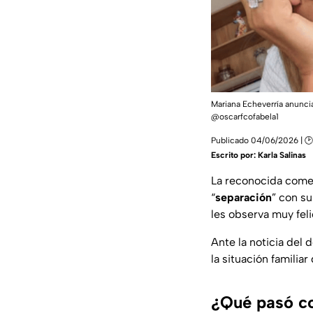
Mariana Echeverría anunci
@oscarfcofabela1
Publicado 04/06/2026 | 🕑
Escrito por:
Karla Salinas
La reconocida com
“
separación
” con s
les observa muy fel
Ante la noticia del 
la situación familia
¿Qué pasó co