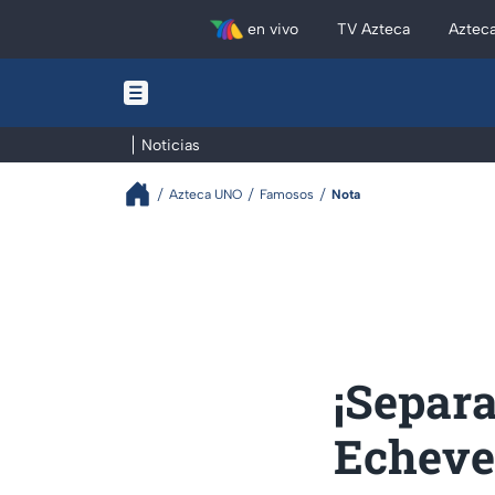
en vivo
TV Azteca
Aztec
Noticias
Azteca UNO
Famosos
Nota
¡Separ
Echeve