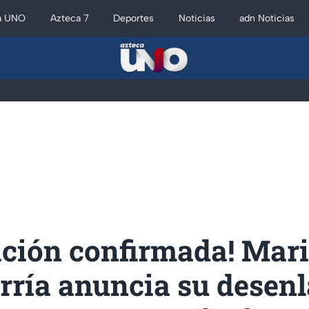
a UNO
Azteca 7
Deportes
Noticias
adn Noticias
ación confirmada! Mar
rría anuncia su desen