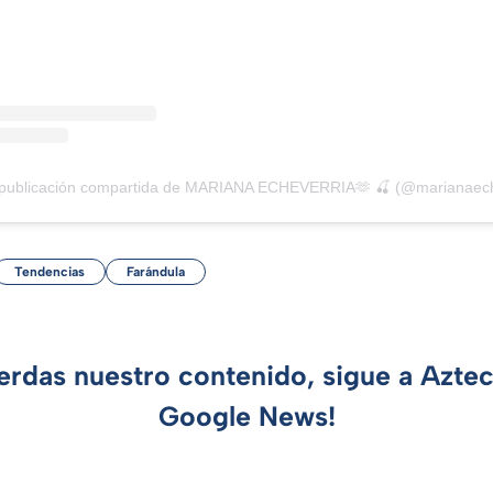
publicación compartida de MARIANA ECHEVERRIA🫶 🍒 (@marianaec
Tendencias
Farándula
ierdas nuestro contenido, sigue a Azte
Google News!