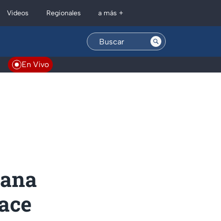
Regionales
Videos
a más +
En Vivo
iana
lace