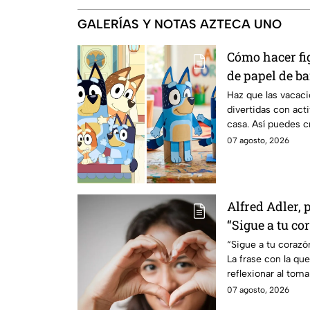
GALERÍAS Y NOTAS AZTECA UNO
Cómo hacer fi
de papel de ba
divertida para
Haz que las vacac
divertidas con acti
casa. Así puedes c
papel: checa el pa
07 agosto, 2026
Alfred Adler, 
“Sigue a tu co
tu cerebro”
“Sigue a tu corazón
La frase con la que
reflexionar al toma
07 agosto, 2026