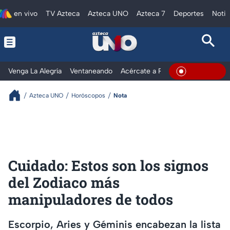
en vivo
TV Azteca
Azteca UNO
Azteca 7
Deportes
Notic
Venga La Alegría
Ventaneando
Acércate a Rocío
Al Extremo
En Vivo
Azteca UNO
Horóscopos
Nota
Cuidado: Estos son los signos
del Zodiaco más
manipuladores de todos
Escorpio, Aries y Géminis encabezan la lista