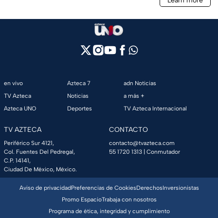
en vivo
Azteca 7
adn Noticias
TV Azteca
Noticias
a más +
Azteca UNO
Deportes
TV Azteca Internacional
TV AZTECA
CONTACTO
Periférico Sur 4121,
contacto@tvazteca.com
Col. Fuentes Del Pedregal,
55 1720 1313
| Conmutador
C.P. 14141,
Ciudad De México, México.
Aviso de privacidad
Preferencias de Cookies
Derechos
Inversionistas
Promo Espacio
Trabaja con nosotros
Programa de ética, integridad y cumplimiento