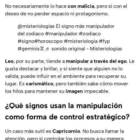
No necesariamente lo hace
con malicia
, pero sí con el
deseo de no perder espacio ni protagonismo.
@misteriologias
El signo más manipulador
del zodiaco
#manipulador
#zodiaco
#signo
#horoscopo
#misteriologia
#fyp
#geminis♊️
♬ sonido original - Misteriologias
Leo
, por su parte, tiende a
manipular a través del ego
. Le
gusta destacar y brillar, y si siente que alguien no lo
valida, puede influir en el ambiente para recuperar su
lugar. Es
carismático
, pero también sabe cómo mover
los hilos para mantener su
imagen
impecable.
¿Qué signos usan la manipulación
como forma de control estratégico?
Un caso más sutil es
Capricornio
. No busca llamar la
atención, pero sí controlar los procesos a su manera.