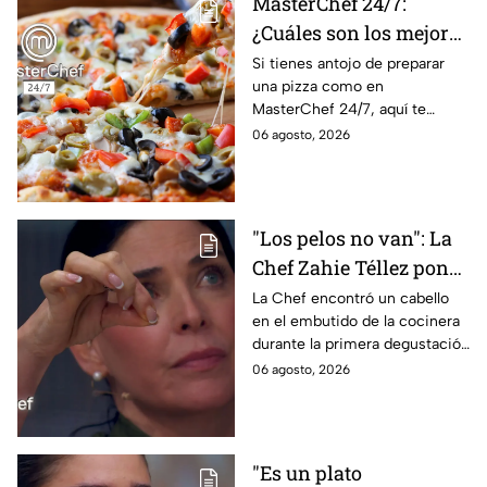
MasterChef 24/7:
¿Cuáles son los mejores
quesos para preparar
Si tienes antojo de preparar
una pizza como en
pizza en casa?
MasterChef 24/7, aquí te
contamos todo lo que debes
06 agosto, 2026
saber antes de poner manos
en la masa.
"Los pelos no van": La
Chef Zahie Téllez pone
en evidencia a Carmen
La Chef encontró un cabello
en el embutido de la cocinera
en la gala de mandiles
durante la primera degustación
negros de MasterChef
de la noche
06 agosto, 2026
24/7
"Es un plato