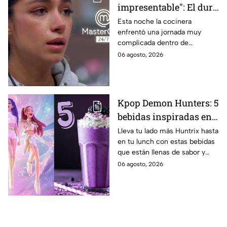
impresentable": El duro
regaño que hizo llorar a
Esta noche la cocinera
enfrentó una jornada muy
Michelle dentro de
complicada dentro de
MasterChef 24/7
MasterChef 24/7.
06 agosto, 2026
Kpop Demon Hunters: 5
bebidas inspiradas en
las guerreras Huntrix
Lleva tu lado más Huntrix hasta
en tu lunch con estas bebidas
para llevar a la escuela
que están llenas de sabor y
este regreso a clases
frescura.
06 agosto, 2026
2026; son saludables y
deliciosas