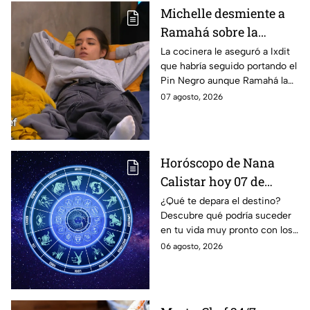
Michelle desmiente a
Ramahá sobre la
designación del Pin
La cocinera le aseguró a Ixdit
que habría seguido portando el
Negro a un integrante
Pin Negro aunque Ramahá la
de las "Divas" en
hubiera subido al balcón
07 agosto, 2026
MasterChef 24/7
Horóscopo de Nana
Calistar hoy 07 de
agosto; estos signos
¿Qué te depara el destino?
Descubre qué podría suceder
podrían dejar de estar
en tu vida muy pronto con los
solteros más pronto de
horóscopos de Nana Calistar;
06 agosto, 2026
lo que imaginan y
tendrás toda la información
recibir propuestas
para afrontar el futuro.
laborales