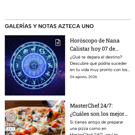
GALERÍAS Y NOTAS AZTECA UNO
Horóscopo de Nana
Calistar hoy 07 de
agosto; estos signos
¿Qué te depara el destino?
Descubre qué podría suceder
podrían dejar de estar
en tu vida muy pronto con los
solteros más pronto de
horóscopos de Nana Calistar;
06 agosto, 2026
lo que imaginan y
tendrás toda la información
recibir propuestas
para afrontar el futuro.
laborales
MasterChef 24/7:
¿Cuáles son los mejores
quesos para preparar
Si tienes antojo de preparar
una pizza como en
pizza en casa?
MasterChef 24/7, aquí te