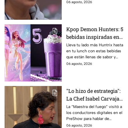
MasterChef 24/7.
06 agosto, 2026
Kpop Demon Hunters: 5
bebidas inspiradas en
las guerreras Huntrix
Lleva tu lado más Huntrix hasta
en tu lunch con estas bebidas
para llevar a la escuela
que están llenas de sabor y
este regreso a clases
frescura.
06 agosto, 2026
2026; son saludables y
deliciosas
"Lo hizo de estrategia":
La Chef Isabel Carvajal
opina sobre la decisión
La “Maestra del fuego” visitó a
los conductores digitales en el
de Ramahá de subir a
PreShow para hablar de
Daniela al balcón de
algunos de los sucesos más
06 agosto, 2026