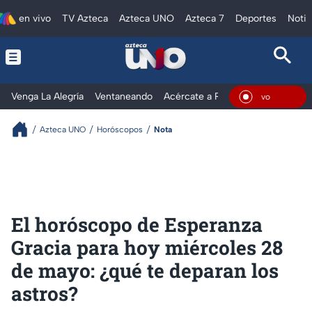
en vivo
TV Azteca
Azteca UNO
Azteca 7
Deportes
Notic
Venga La Alegría
Ventaneando
Acércate a Rocío
Al Extremo
En Vi
Azteca UNO
Horóscopos
Nota
El horóscopo de Esperanza
Gracia para hoy miércoles 28
de mayo: ¿qué te deparan los
astros?