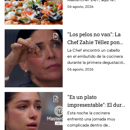
contamos todo lo que debes
06 agosto, 2026
saber antes de poner manos
en la masa.
"Los pelos no van": La
Chef Zahie Téllez pone
en evidencia a Carmen
La Chef encontró un cabello
en el embutido de la cocinera
en la gala de mandiles
durante la primera degustación
negros de MasterChef
de la noche
06 agosto, 2026
24/7
"Es un plato
impresentable": El duro
regaño que hizo llorar a
Esta noche la cocinera
enfrentó una jornada muy
Michelle dentro de
complicada dentro de
MasterChef 24/7