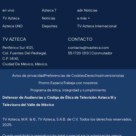
en vivo
Azteca 7
adn Noticias
TV Azteca
Noticias
a más +
Azteca UNO
Deportes
TV Azteca Internacional
TV AZTECA
CONTACTO
Periférico Sur 4121,
contacto@tvazteca.com
Col. Fuentes Del Pedregal,
55 1720 1313
| Conmutador
C.P. 14141,
Ciudad De México, México.
Aviso de privacidad
Preferencias de Cookies
Derechos
Inversionistas
Promo Espacio
Trabaja con nosotros
Programa de ética, integridad y cumplimiento
Defensor de Audiencias y Código de Ética de Televisión Azteca III y
Televisora del Valle de México
TV Azteca, M.R. & ©, TV Azteca, S.A.B. de C.V. Todos los derechos reservados,
2025.
Queda prohibida la reproducción total o parcial sin la autorización previa,