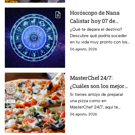
Horóscopo de Nana
Calistar hoy 07 de
agosto; estos signos
¿Qué te depara el destino?
Descubre qué podría suceder
podrían dejar de estar
en tu vida muy pronto con los
solteros más pronto de
horóscopos de Nana Calistar;
06 agosto, 2026
lo que imaginan y
tendrás toda la información
recibir propuestas
para afrontar el futuro.
laborales
MasterChef 24/7:
¿Cuáles son los mejores
quesos para preparar
Si tienes antojo de preparar
una pizza como en
pizza en casa?
MasterChef 24/7, aquí te
contamos todo lo que debes
06 agosto, 2026
saber antes de poner manos
en la masa.