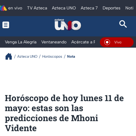
en vivo
TV Azteca
Azteca UNO
Azteca 7
Deportes
Notic
Venga La Alegría
Ventaneando
Acércate a Rocío
Al Extremo
En Vivo
Azteca UNO
Horóscopos
Nota
Horóscopo de hoy lunes 11 de
mayo: estas son las
predicciones de Mhoni
Vidente