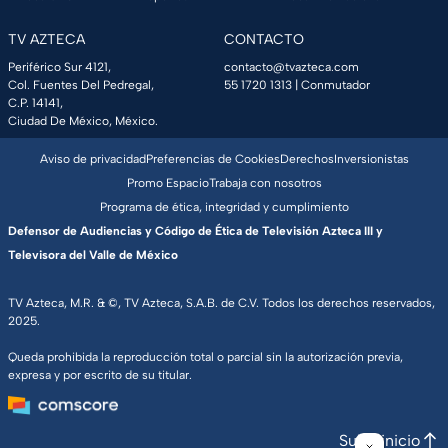
TV AZTECA
CONTACTO
Periférico Sur 4121,
contacto@tvazteca.com
Col. Fuentes Del Pedregal,
55 1720 1313
| Conmutador
C.P. 14141,
Ciudad De México, México.
Aviso de privacidad
Preferencias de Cookies
Derechos
Inversionistas
Promo Espacio
Trabaja con nosotros
Programa de ética, integridad y cumplimiento
Defensor de Audiencias y Código de Ética de Televisión Azteca III y
Televisora del Valle de México
TV Azteca, M.R. & ©, TV Azteca, S.A.B. de C.V. Todos los derechos reservados,
2025.
Queda prohibida la reproducción total o parcial sin la autorización previa,
expresa y por escrito de su titular.
Subir inicio