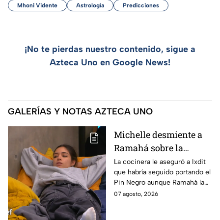
Mhoni Vidente
Astrología
Predicciones
¡No te pierdas nuestro contenido, sigue a
Azteca Uno en Google News!
GALERÍAS Y NOTAS AZTECA UNO
Michelle desmiente a
Ramahá sobre la
designación del Pin
La cocinera le aseguró a Ixdit
que habría seguido portando el
Negro a un integrante
Pin Negro aunque Ramahá la
de las "Divas" en
hubiera subido al balcón
07 agosto, 2026
MasterChef 24/7