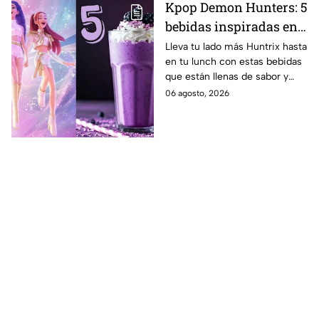
Kpop Demon Hunters: 5
bebidas inspiradas en
las guerreras Huntrix
Lleva tu lado más Huntrix hasta
en tu lunch con estas bebidas
para llevar a la escuela
que están llenas de sabor y
este regreso a clases
frescura.
06 agosto, 2026
2026; son saludables y
deliciosas