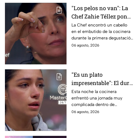
"Los pelos no van": La
Chef Zahie Téllez pone
en evidencia a Carmen
La Chef encontró un cabello
en el embutido de la cocinera
en la gala de mandiles
durante la primera degustación
negros de MasterChef
de la noche
06 agosto, 2026
24/7
"Es un plato
impresentable": El duro
regaño que hizo llorar a
Esta noche la cocinera
enfrentó una jornada muy
Michelle dentro de
complicada dentro de
MasterChef 24/7
MasterChef 24/7.
06 agosto, 2026