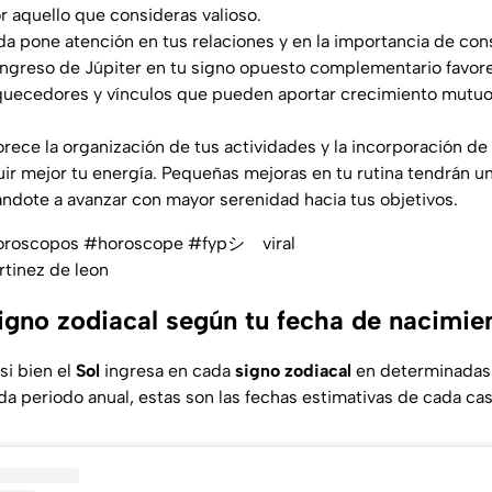
r aquello que consideras valioso.
nada pone atención en tus relaciones y en la importancia de con
 ingreso de Júpiter en tu signo opuesto complementario favor
uecedores y vínculos que pueden aportar crecimiento mutuo 
avorece la organización de tus actividades y la incorporación de
uir mejor tu energía. Pequeñas mejoras en tu rutina tendrán un
ndote a avanzar con mayor serenidad hacia tus objetivos.
roscopos
#horoscope
#fypシ゚viral
rtinez de leon
signo zodiacal según tu fecha de nacimie
 si bien el
Sol
ingresa en cada
signo zodiacal
en determinadas 
da periodo anual, estas son las fechas estimativas de cada cas