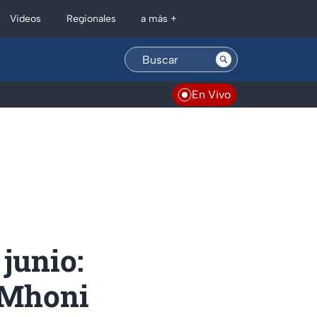
Regionales
Videos
a más +
En Vivo
junio:
e Mhoni