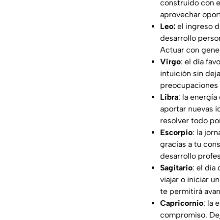
construido con e
aprovechar oport
Leo:
el ingreso d
desarrollo perso
Actuar con gener
Virgo
: el día fa
intuición sin de
preocupaciones 
Libra
: la energí
aportar nuevas i
resolver todo po
Escorpio
: la jo
gracias a tu con
desarrollo profe
Sagitario
: el dí
viajar o iniciar 
te permitirá ava
Capricornio
: la
compromiso. Deja