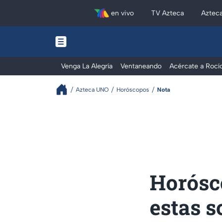
en vivo
TV Azteca
Aztec
Venga La Alegría
Ventaneando
Acércate a Rocí
Azteca UNO
Horóscopos
Nota
Horósco
estas s