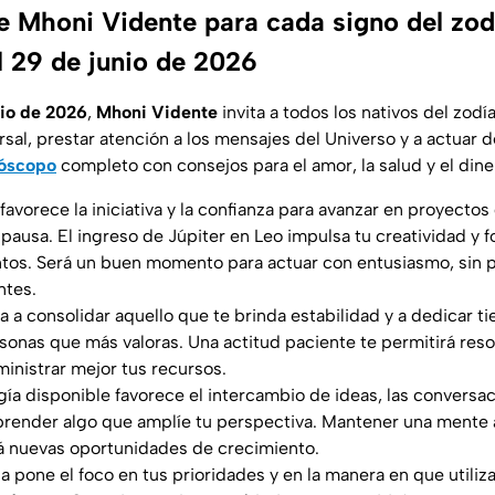
 Mhoni Vidente para cada signo del zod
l 29 de junio de 2026
nio de 2026
,
Mhoni Vidente
invita a todos los nativos del zod
rsal, prestar atención a los mensajes del Universo y a actuar 
óscopo
completo con consejos para el amor, la salud y el dine
a favorece la iniciativa y la confianza para avanzar en proyecto
ausa. El ingreso de Júpiter en Leo impulsa tu creatividad y f
ntos. Será un buen momento para actuar con entusiasmo, sin p
ntes.
vita a consolidar aquello que te brinda estabilidad y a dedicar t
rsonas que más valoras. Una actitud paciente te permitirá res
inistrar mejor tus recursos.
rgía disponible favorece el intercambio de ideas, las conversa
prender algo que amplíe tu perspectiva. Mantener una mente ab
á nuevas oportunidades de crecimiento.
ada pone el foco en tus prioridades y en la manera en que utiliz