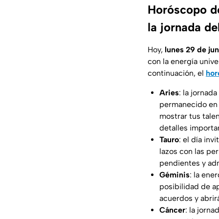
Horóscopo de
la jornada de
Hoy,
lunes 29 de ju
con la energía unive
continuación, el
hor
Aries
: la jornad
permanecido en p
mostrar tus tale
detalles importa
Tauro
: el día in
lazos con las pe
pendientes y adm
Géminis
: la ene
posibilidad de a
acuerdos y abrir
Cáncer
: la jorn