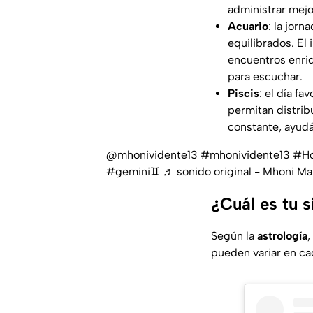
administrar mejo
Acuario
: la jor
equilibrados. El
encuentros enriq
para escuchar.
Piscis
: el día f
permitan distrib
constante, ayudá
@mhonividente13
#mhonividente13
#Ho
#gemini♊️
♬ sonido original - Mhoni Ma
¿Cuál es tu 
Según la
astrología
,
pueden variar en ca