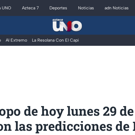
a UNO
Azteca 7
Deportes
Noticias
adn Noticias
o
Al Extremo
La Resolana Con El Capi
po de hoy lunes 29 de 
on las predicciones d