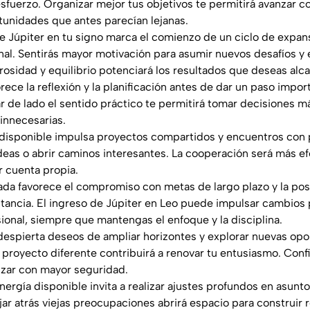
sfuerzo. Organizar mejor tus objetivos te permitirá avanzar c
unidades que antes parecían lejanas.
e Júpiter en tu signo marca el comienzo de un ciclo de expans
nal. Sentirás mayor motivación para asumir nuevos desafíos y e
osidad y equilibrio potenciará los resultados que deseas alca
vorece la reflexión y la planificación antes de dar un paso impo
jar de lado el sentido práctico te permitirá tomar decisiones m
innecesarias.
a disponible impulsa proyectos compartidos y encuentros co
deas o abrir caminos interesantes. La cooperación será más ef
r cuenta propia.
rnada favorece el compromiso con metas de largo plazo y la pos
stancia. El ingreso de Júpiter en Leo puede impulsar cambios 
sional, siempre que mantengas el enfoque y la disciplina.
a despierta deseos de ampliar horizontes y explorar nuevas op
un proyecto diferente contribuirá a renovar tu entusiasmo. Con
nzar con mayor seguridad.
 energía disponible invita a realizar ajustes profundos en asun
r atrás viejas preocupaciones abrirá espacio para construir r