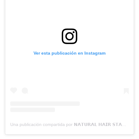
Ver esta publicación en Instagram
Una publicación compartida por 𝗡𝗔𝗧𝗨𝗥𝗔𝗟 𝗛𝗔𝗜𝗥 𝗦𝗧𝗔𝗬𝗟𝗜𝗦𝗧✂️ 🇩🇴🇦🇼 (@lincy_curly)