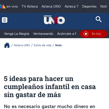
en vivo
TV Azteca
Azteca UNO
Azteca 7
Deportes
Notic
Venga La Alegría
Ventaneando
Acércate a Rocío
Al Extremo
En Vivo
Azteca UNO
Estilo de vida
Nota
5 ideas para hacer un
cumpleaños infantil en casa
sin gastar de más
No es necesario gastar mucho dinero en