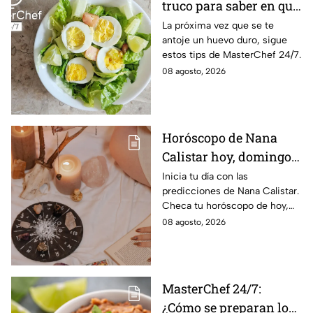
truco para saber en qué
momento está listo un
La próxima vez que se te
antoje un huevo duro, sigue
huevo cocido
estos tips de MasterChef 24/7.
08 agosto, 2026
Horóscopo de Nana
Calistar hoy, domingo 9
de agosto: estos signos
Inicia tu día con las
predicciones de Nana Calistar.
tendrán ingresos extra
Checa tu horóscopo de hoy,
domingo 9 de agosto, y
08 agosto, 2026
conoce el mensaje de los
astros para los 12 signos.
MasterChef 24/7:
¿Cómo se preparan los