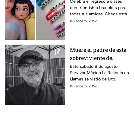
Demon Hunters para
Celebra el regreso a clases
con friendship bracelets para
intercambiar con tus
todas tus amigas. Checa estas
mejores amigas este
4 ideas inspiradas en Kpop
08 agosto, 2026
regreso a clases
Demon Hunters que seguro les
encantará.
Muere el padre de esta
sobreviviente de
Survivor México La
Este sábado 8 de agosto
Survivor México La Reliquia en
Reliquia en Llamas
Llamas se vistió de luto.
08 agosto, 2026