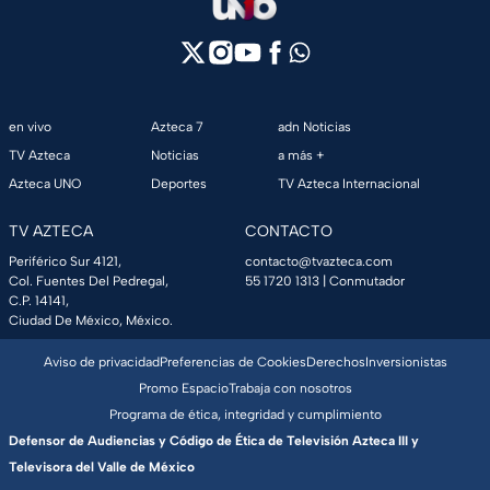
en vivo
Azteca 7
adn Noticias
TV Azteca
Noticias
a más +
Azteca UNO
Deportes
TV Azteca Internacional
TV AZTECA
CONTACTO
Periférico Sur 4121,
contacto@tvazteca.com
Col. Fuentes Del Pedregal,
55 1720 1313
| Conmutador
C.P. 14141,
Ciudad De México, México.
Aviso de privacidad
Preferencias de Cookies
Derechos
Inversionistas
Promo Espacio
Trabaja con nosotros
Programa de ética, integridad y cumplimiento
Defensor de Audiencias y Código de Ética de Televisión Azteca III y
Televisora del Valle de México