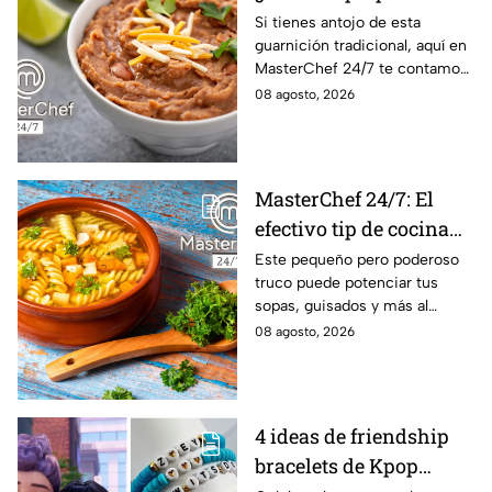
frijoles puercos estilo
Si tienes antojo de esta
guarnición tradicional, aquí en
Sonora?
MasterChef 24/7 te contamos
la receta.
08 agosto, 2026
MasterChef 24/7: El
efectivo tip de cocina
de las abuelas para
Este pequeño pero poderoso
truco puede potenciar tus
darle sabor extra al
sopas, guisados y más al
caldillo
máximo.
08 agosto, 2026
4 ideas de friendship
bracelets de Kpop