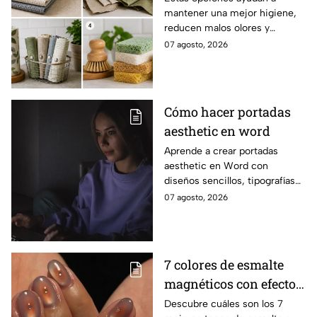
mantener una mejor higiene,
más saludables,
reducen malos olores y
modernas y elegantes
aportan un toque moderno a la
07 agosto, 2026
cocina.
Cómo hacer portadas
aesthetic en word
Aprende a crear portadas
aesthetic en Word con
diseños sencillos, tipografías
bonitas y detalles visuales que
07 agosto, 2026
harán que tus trabajos luzcan
originales.
7 colores de esmalte
magnéticos con efecto
ojo de gato para lucir
Descubre cuáles son los 7