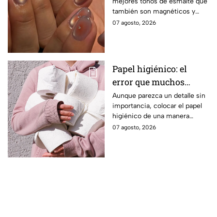
mejores tonos de esmalte que
manos elegantes
también son magnéticos y
sirven para realizar el efecto
07 agosto, 2026
ojo de gato y lucir una
manicura moderna
Papel higiénico: el
error que muchos
cometen al colocarlo
Aunque parezca un detalle sin
importancia, colocar el papel
higiénico de una manera
específica puede favorecer la
07 agosto, 2026
higiene y evitar algunos
inconvenientes.