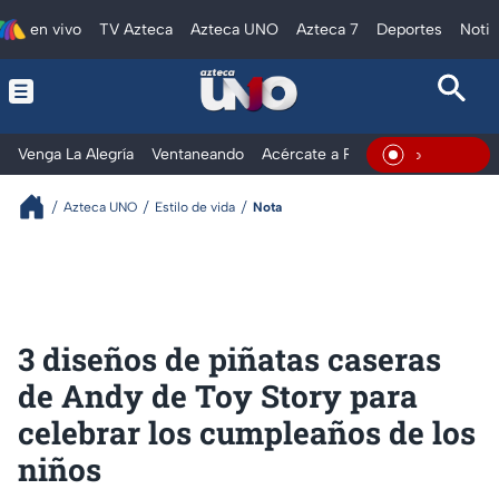
en vivo
TV Azteca
Azteca UNO
Azteca 7
Deportes
Notic
Venga La Alegría
Ventaneando
Acércate a Rocío
Al Extremo
En Vivo
Azteca UNO
Estilo de vida
Nota
3 diseños de piñatas caseras
de Andy de Toy Story para
celebrar los cumpleaños de los
niños