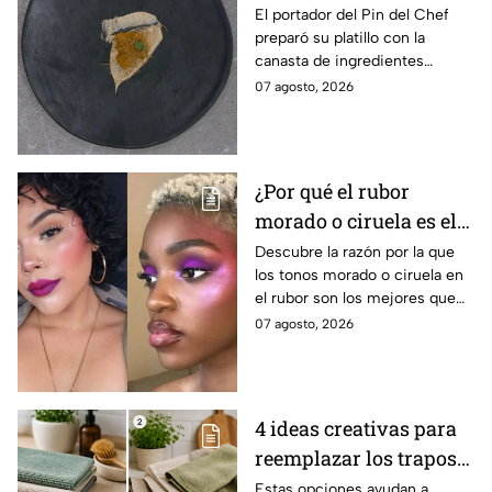
Lancer en la gala de
El portador del Pin del Chef
preparó su platillo con la
salvación de
canasta de ingredientes
MasterChef 24/7
exóticos que contenía erizo de
07 agosto, 2026
mar, yuzu y mantequilla de
almendra
¿Por qué el rubor
morado o ciruela es el
mejor secreto para
Descubre la razón por la que
los tonos morado o ciruela en
iluminar las pieles
el rubor son los mejores que
morenas?
puedes elegir si tienes la piel
07 agosto, 2026
morena y deseas iluminarla
4 ideas creativas para
reemplazar los trapos
de cocina por opciones
Estas opciones ayudan a