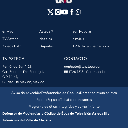
en vivo
Azteca 7
adn Noticias
TV Azteca
Noticias
a más +
Azteca UNO
Deportes
TV Azteca Internacional
TV AZTECA
CONTACTO
Periférico Sur 4121,
contacto@tvazteca.com
Col. Fuentes Del Pedregal,
55 1720 1313
| Conmutador
C.P. 14141,
Ciudad De México, México.
Aviso de privacidad
Preferencias de Cookies
Derechos
Inversionistas
Promo Espacio
Trabaja con nosotros
Programa de ética, integridad y cumplimiento
Defensor de Audiencias y Código de Ética de Televisión Azteca III y
Televisora del Valle de México