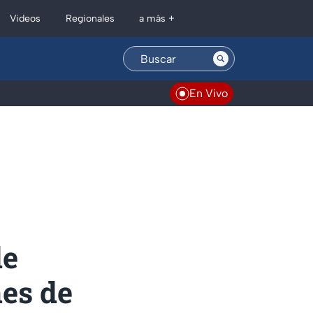
Regionales
Videos
a más +
En Vivo
de
nes de