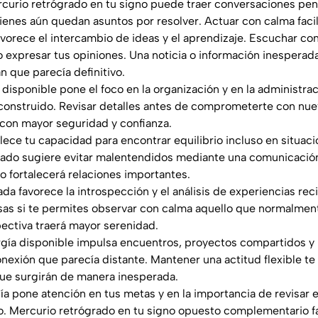
rcurio retrógrado en tu signo puede traer conversaciones pen
enes aún quedan asuntos por resolver. Actuar con calma facil
favorece el intercambio de ideas y el aprendizaje. Escuchar co
expresar tus opiniones. Una noticia o información inesperada
n que parecía definitivo.
a disponible pone el foco en la organización y en la administr
construido. Revisar detalles antes de comprometerte con nue
 con mayor seguridad y confianza.
rtalece tu capacidad para encontrar equilibrio incluso en situa
ado sugiere evitar malentendidos mediante una comunicación 
go fortalecerá relaciones importantes.
rnada favorece la introspección y el análisis de experiencias re
sas si te permites observar con calma aquello que normalment
ectiva traerá mayor serenidad.
ergía disponible impulsa encuentros, proyectos compartidos y 
nexión que parecía distante. Mantener una actitud flexible te
ue surgirán de manera inesperada.
 día pone atención en tus metas y en la importancia de revisar 
o. Mercurio retrógrado en tu signo opuesto complementario f