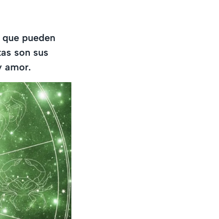
e que pueden
tas son sus
y amor.