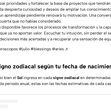
izar prioridades y fortalecer la base de proyectos que tendrán
nada despierta curiosidad y deseos de ampliar tus conocimient
un aprendizaje pendiente renovará tu motivación. Una convers
puerta que no habías considerado.
ía disponible favorece los procesos de transformación y la cap
ue ya no aportan valor. Escuchar tu intuición, sin perder el s
decisiones más acertadas y a recuperar una sensación de equi
roscopos
#julio
#blessings
#aries
♬
signo zodiacal según tu fecha de nacimie
 si bien el
Sol
ingresa en cada
signo zodiacal
en determinadas 
da periodo anual, estas son las fechas estimativas de cada cas