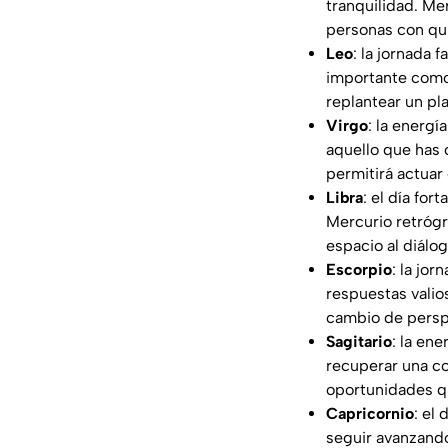
tranquilidad. Me
personas con qui
Leo
: la jornada 
importante como 
replantear un pla
Virgo
: la energí
aquello que has 
permitirá actuar
Libra
: el día fo
Mercurio retrógr
espacio al diálo
Escorpio
: la jo
respuestas valio
cambio de persp
Sagitario
: la en
recuperar una co
oportunidades q
Capricornio
: el
seguir avanzand