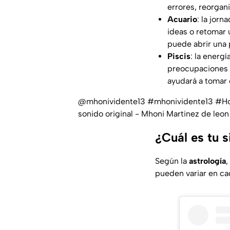
errores, reorgan
Acuario
: la jor
ideas o retomar 
puede abrir una 
Piscis
: la energ
preocupaciones q
ayudará a tomar 
@mhonividente13
#mhonividente13
#Ho
sonido original - Mhoni Martinez de leon
¿Cuál es tu 
Según la
astrología
,
pueden variar en ca