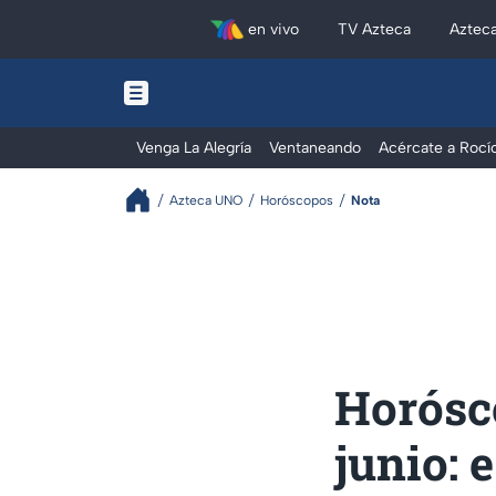
en vivo
TV Azteca
Aztec
Venga La Alegría
Ventaneando
Acércate a Rocí
Azteca UNO
Horóscopos
Nota
Horósc
junio: 