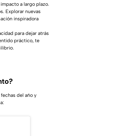
 impacto a largo plazo.
os. Explorar nuevas
ación inspiradora
acidad para dejar atrás
entido práctico, te
librio.
nto?
fechas del año y
a: