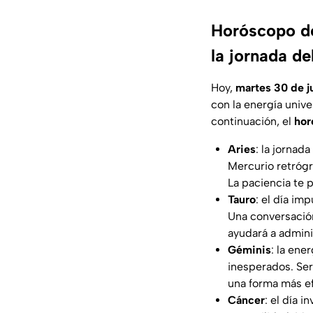
Horóscopo de
la jornada de
Hoy,
martes 30 de j
con la energía unive
continuación, el
hor
Aries
: la jornad
Mercurio retrógr
La paciencia te 
Tauro
: el día im
Una conversación
ayudará a admini
Géminis
: la ene
inesperados. Se
una forma más ef
Cáncer
: el día 