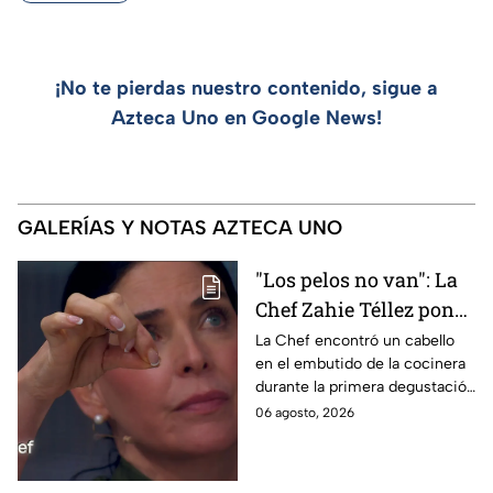
¡No te pierdas nuestro contenido, sigue a
Azteca Uno en Google News!
GALERÍAS Y NOTAS AZTECA UNO
"Los pelos no van": La
Chef Zahie Téllez pone
en evidencia a Carmen
La Chef encontró un cabello
en el embutido de la cocinera
en la gala de mandiles
durante la primera degustación
negros de MasterChef
de la noche
06 agosto, 2026
24/7