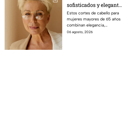
sofisticados y elegantes
para mujeres mayores
Estos cortes de cabello para
mujeres mayores de 65 años
de 65 años
combinan elegancia,
comodidad y estilo, con
06 agosto, 2026
opciones que favorecen las
facciones y nunca pasan de
moda.