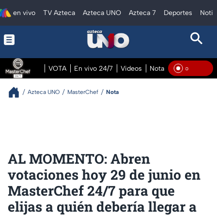
en vivo
TV Azteca
Azteca UNO
Azteca 7
Deportes
Notic
VOTA
En vivo 24/7
Videos
Notas
En vivo Pre
En Vi
Azteca UNO
MasterChef
Nota
AL MOMENTO: Abren
votaciones hoy 29 de junio en
MasterChef 24/7 para que
elijas a quién debería llegar a