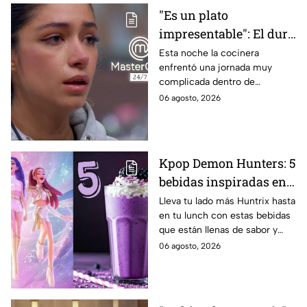
"Es un plato
impresentable": El duro
regaño que hizo llorar a
Esta noche la cocinera
enfrentó una jornada muy
Michelle dentro de
complicada dentro de
MasterChef 24/7
MasterChef 24/7.
06 agosto, 2026
Kpop Demon Hunters: 5
bebidas inspiradas en
las guerreras Huntrix
Lleva tu lado más Huntrix hasta
en tu lunch con estas bebidas
para llevar a la escuela
que están llenas de sabor y
este regreso a clases
frescura.
06 agosto, 2026
2026; son saludables y
deliciosas