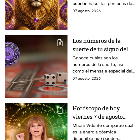
pueden hacer las personas de
abundancia
cada signo del zodiaco para
07 agosto, 2026
elevar intenciones y
manifestar sus más grandes
deseos de abundancia.
Los números de la
suerte de tu signo del
zodíaco hoy viernes 7
Conoce cuáles son los
números de la suerte, así
de agosto
como el mensaje especial del
universo para cada uno de los
07 agosto, 2026
signos del zodíaco hoy viernes
7 de agosto
Horóscopo de hoy
viernes 7 de agosto
estas son las
Mhoni Vidente compartió cuál
es la energía cósmica
predicciones de Mhoni
disponible que pueden