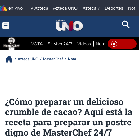
en vivo
TV Azteca
Azteca UNO
Azteca 7
Deportes
Notic
VOTA
En vivo 24/7
Videos
Notas
En vivo Pre
En Vi
Azteca UNO
MasterChef
Nota
¿Cómo preparar un delicioso
crumble de cacao? Aquí está la
receta para preparar un postre
digno de MasterChef 24/7