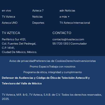
en vivo
Azteca 7
adn Noticias
TV Azteca
Noticias
a más +
Azteca UNO
Deportes
TV Azteca Internacional
TV AZTECA
CONTACTO
Periférico Sur 4121,
contacto@tvazteca.com
Col. Fuentes Del Pedregal,
55 1720 1313
| Conmutador
C.P. 14141,
Ciudad De México, México.
Aviso de privacidad
Preferencias de Cookies
Derechos
Inversionistas
Promo Espacio
Trabaja con nosotros
Programa de ética, integridad y cumplimiento
Defensor de Audiencias y Código de Ética de Televisión Azteca III y
Televisora del Valle de México
TV Azteca, M.R. & ©, TV Azteca, S.A.B. de C.V. Todos los derechos reservados,
2025.