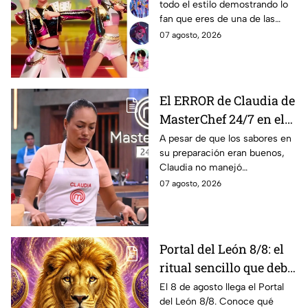
todo el estilo demostrando lo
regreso a clases 2026;
fan que eres de una de las
lucirás como toda una
películas más icónicas de
07 agosto, 2026
guerrera Huntrix
todos los tiempos.
El ERROR de Claudia de
MasterChef 24/7 en el
reto de la pizza que casi
A pesar de que los sabores en
su preparación eran buenos,
le cuesta un delantal
Claudia no manejó
negro
correctamente un ingrediente
07 agosto, 2026
y la pizza que presentó en
MasterChef 24/7 se estropeó.
Portal del León 8/8: el
ritual sencillo que debe
hacer cada signo este 8
El 8 de agosto llega el Portal
del León 8/8. Conoce qué
de agosto para atraer la