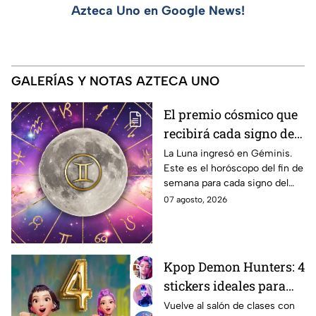
Azteca Uno en Google News!
GALERÍAS Y NOTAS AZTECA UNO
El premio cósmico que
recibirá cada signo del
7 al 9 de agosto gracias
La Luna ingresó en Géminis.
Este es el horóscopo del fin de
a la influencia de la
semana para cada signo del
Luna en Géminis
zodiaco.
07 agosto, 2026
Kpop Demon Hunters: 4
stickers ideales para
decorar tu estuche este
Vuelve al salón de clases con