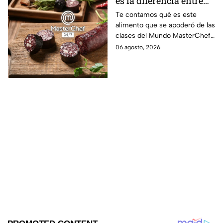
es la diferencia entre
morcilla y moronga?
Te contamos qué es este
alimento que se apoderó de las
clases del Mundo MasterChef
24/7.
06 agosto, 2026