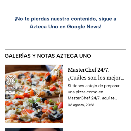
¡No te pierdas nuestro contenido, sigue a
Azteca Uno en Google News!
GALERÍAS Y NOTAS AZTECA UNO
MasterChef 24/7:
¿Cuáles son los mejores
quesos para preparar
Si tienes antojo de preparar
una pizza como en
pizza en casa?
MasterChef 24/7, aquí te
contamos todo lo que debes
06 agosto, 2026
saber antes de poner manos
en la masa.