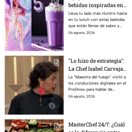
bebidas inspiradas en
las guerreras Huntrix
Lleva tu lado más Huntrix hasta
en tu lunch con estas bebidas
para llevar a la escuela
que están llenas de sabor y
este regreso a clases
frescura.
06 agosto, 2026
2026; son saludables y
deliciosas
"Lo hizo de estrategia":
La Chef Isabel Carvajal
opina sobre la decisión
La “Maestra del fuego” visitó a
los conductores digitales en el
de Ramahá de subir a
PreShow para hablar de
Daniela al balcón de
algunos de los sucesos más
06 agosto, 2026
MasterChef 24/7
polémicos de la competencia
MasterChef 24/7: ¿Cuál