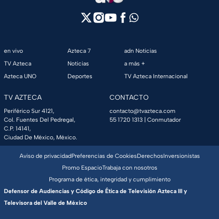
en vivo
Azteca 7
adn Noticias
TV Azteca
Noticias
a más +
Azteca UNO
Deportes
TV Azteca Internacional
TV AZTECA
CONTACTO
Periférico Sur 4121,
contacto@tvazteca.com
Col. Fuentes Del Pedregal,
55 1720 1313
| Conmutador
C.P. 14141,
Ciudad De México, México.
Aviso de privacidad
Preferencias de Cookies
Derechos
Inversionistas
Promo Espacio
Trabaja con nosotros
Programa de ética, integridad y cumplimiento
Defensor de Audiencias y Código de Ética de Televisión Azteca III y
Televisora del Valle de México