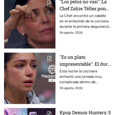
"Los pelos no van": La
Chef Zahie Téllez pone
en evidencia a Carmen
La Chef encontró un cabello
en el embutido de la cocinera
en la gala de mandiles
durante la primera degustación
negros de MasterChef
de la noche
06 agosto, 2026
24/7
"Es un plato
impresentable": El duro
regaño que hizo llorar a
Esta noche la cocinera
enfrentó una jornada muy
Michelle dentro de
complicada dentro de
MasterChef 24/7
MasterChef 24/7.
06 agosto, 2026
Kpop Demon Hunters: 5