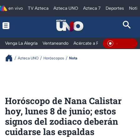
en vivo
TV Azteca
Azteca UNO
Azteca 7
Deportes
Notic
Venga La Alegría
Ventaneando
Acércate a Rocío
Al Extremo
En Vivo
Azteca UNO
Horóscopos
Nota
Horóscopo de Nana Calistar
hoy, lunes 8 de junio; estos
signos del zodiaco deberán
cuidarse las espaldas