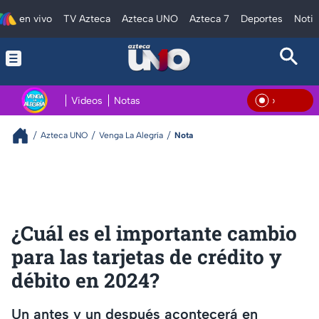
en vivo
TV Azteca
Azteca UNO
Azteca 7
Deportes
Notic
Videos
Notas
En Vi
Azteca UNO
Venga La Alegría
Nota
¿Cuál es el importante cambio
para las tarjetas de crédito y
débito en 2024?
Un antes y un después acontecerá en