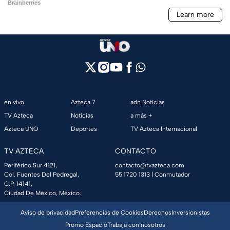
en vivo
Azteca 7
adn Noticias
TV Azteca
Noticias
a más +
Azteca UNO
Deportes
TV Azteca Internacional
TV AZTECA
CONTACTO
Periférico Sur 4121,
contacto@tvazteca.com
Col. Fuentes Del Pedregal,
55 1720 1313
| Conmutador
C.P. 14141,
Ciudad De México, México.
Aviso de privacidad
Preferencias de Cookies
Derechos
Inversionistas
Promo Espacio
Trabaja con nosotros