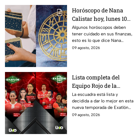
Horóscopo de Nana
Calistar hoy, lunes 10
de agosto para cada
Algunos horóscopos deben
tener cuidado en sus finanzas,
signo; deben tener
esto es lo que dice Nana
cuidado con sus
Calistar en sus predicciones
09 agosto, 2026
finanzas y evitar los
del 10 de agosto para los
gastos por impulso
signos zodiacales
Lista completa del
Equipo Rojo de la
décima Temporada de
La escuadra está lista y
decidida a dar lo mejor en esta
Exatlón México
nueva temporada de Exatlón
México.
09 agosto, 2026