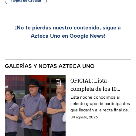
Tarjeta de Crédito
¡No te pierdas nuestro contenido, sigue a
Azteca Uno en Google News!
GALERÍAS Y NOTAS AZTECA UNO
OFICIAL: Lista
completa de los 10
mejores cocineros de
Esta noche conocimos al
selecto grupo de participantes
MasterChef 24/7 rumbo
que llegarán a la recta final de
a la Gran Final
MasterChef 24/7.
09 agosto, 2026