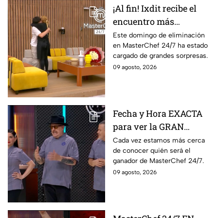
¡Al fin! Ixdit recibe el
encuentro más
esperado en
Este domingo de eliminación
en MasterChef 24/7 ha estado
MasterChef 24/7 este
cargado de grandes sorpresas.
domingo 9 de agosto
09 agosto, 2026
Fecha y Hora EXACTA
para ver la GRAN
FINAL de MasterChef
Cada vez estamos más cerca
de conocer quién será el
24/7
ganador de MasterChef 24/7.
09 agosto, 2026