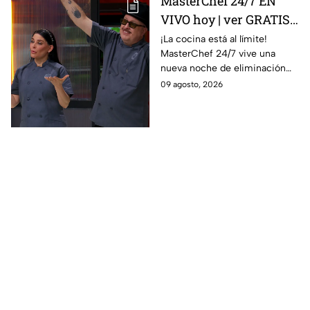
MasterChef 24/7 EN
VIVO hoy | ver GRATIS
en línea la transmisión
¡La cocina está al límite!
MasterChef 24/7 vive una
del domingo de
nueva noche de eliminación
ELIMINACIÓN del 09 de
donde un cocinero tendrá que
09 agosto, 2026
agosto de la edición
despedirse de la competencia.
2026, a través de TV
Azteca UNO; resultado
online, gratis y por
internet