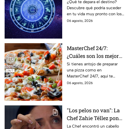
agosto; estos signos
¿Qué te depara el destino?
Descubre qué podría suceder
podrían dejar de estar
en tu vida muy pronto con los
solteros más pronto de
horóscopos de Nana Calistar;
06 agosto, 2026
lo que imaginan y
tendrás toda la información
recibir propuestas
para afrontar el futuro.
laborales
MasterChef 24/7:
¿Cuáles son los mejores
quesos para preparar
Si tienes antojo de preparar
una pizza como en
pizza en casa?
MasterChef 24/7, aquí te
contamos todo lo que debes
06 agosto, 2026
saber antes de poner manos
en la masa.
"Los pelos no van": La
Chef Zahie Téllez pone
en evidencia a Carmen
La Chef encontró un cabello