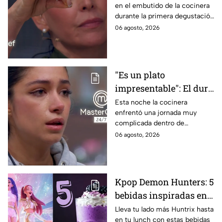
en el embutido de la cocinera
en la gala de mandiles
durante la primera degustación
negros de MasterChef
de la noche
06 agosto, 2026
24/7
"Es un plato
impresentable": El duro
regaño que hizo llorar a
Esta noche la cocinera
enfrentó una jornada muy
Michelle dentro de
complicada dentro de
MasterChef 24/7
MasterChef 24/7.
06 agosto, 2026
Kpop Demon Hunters: 5
bebidas inspiradas en
las guerreras Huntrix
Lleva tu lado más Huntrix hasta
en tu lunch con estas bebidas
para llevar a la escuela