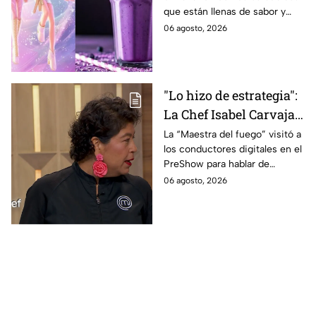
que están llenas de sabor y
este regreso a clases
frescura.
06 agosto, 2026
2026; son saludables y
deliciosas
"Lo hizo de estrategia":
La Chef Isabel Carvajal
opina sobre la decisión
La “Maestra del fuego” visitó a
los conductores digitales en el
de Ramahá de subir a
PreShow para hablar de
Daniela al balcón de
algunos de los sucesos más
06 agosto, 2026
MasterChef 24/7
polémicos de la competencia