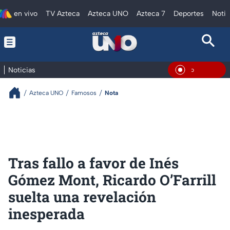
en vivo
TV Azteca
Azteca UNO
Azteca 7
Deportes
Notic
Noticias
En Vivo
Azteca UNO
Famosos
Nota
Tras fallo a favor de Inés
Gómez Mont, Ricardo O’Farrill
suelta una revelación
inesperada