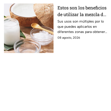
Estos son los beneficios
de utilizar la mezcla de
aceite de coco y
Sus usos son múltiples por lo
que puedes aplicarlos en
bicarbonato
diferentes zonas para obtener
beneficios.
08 agosto, 2026