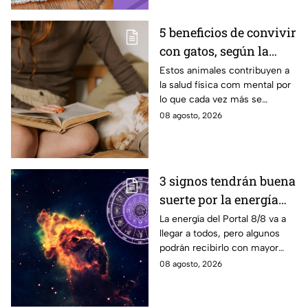
5 beneficios de convivir
con gatos, según la
ciencia
Estos animales contribuyen a
la salud física com mental por
lo que cada vez más se
recomienda su presencia.
08 agosto, 2026
3 signos tendrán buena
suerte por la energía
del Portal del León
La energía del Portal 8/8 va a
llegar a todos, pero algunos
podrán recibirlo con mayor
énfasis.
08 agosto, 2026