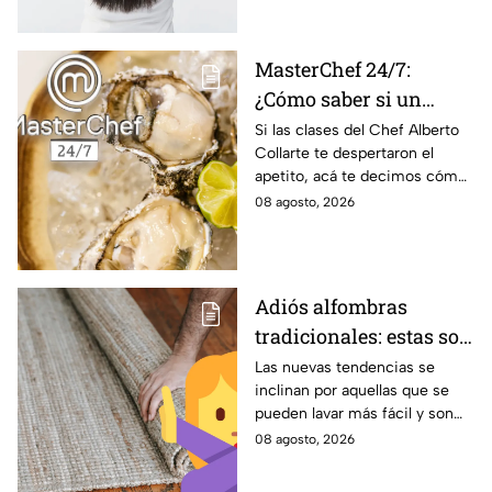
MasterChef 24/7:
¿Cómo saber si un
ostión está fresco y es
Si las clases del Chef Alberto
Collarte te despertaron el
seguro consumirlo?
apetito, acá te decimos cómo
elegir los ostiones ideales para
08 agosto, 2026
comer
Adiós alfombras
tradicionales: estas son
las alternativas
Las nuevas tendencias se
inclinan por aquellas que se
modernas para colocar
pueden lavar más fácil y son
en tu piso
menos pesadas.
08 agosto, 2026