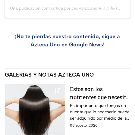
Una publicación compartida por ᴄʜᴀᴍᴏɴɪᴄ.ɪɴᴄ ❦☽✰ 🐍 (@chamonic3)
¡No te pierdas nuestro contenido, sigue a
Azteca Uno en Google News!
GALERÍAS Y NOTAS AZTECA UNO
Estos son los
nutrientes que necesita
tu cabello a partir de
Es importante que tengas en
cuenta que lo necesario puede
los 40 años
ser adquirido por medio de la
alimentación.
08 agosto, 2026