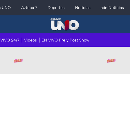
a UNO
Azteca 7
Deportes
Noticias
adn Noticias
 VIVO 24/7
Videos
EN VIVO Pre y Post Show