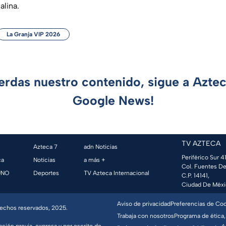
alina.
La Granja VIP 2026
ierdas nuestro contenido, sigue a Azte
Google News!
TV AZTECA
Azteca 7
adn Noticias
Periférico Sur 41
ca
Noticias
a más +
Col. Fuentes De
UNO
Deportes
TV Azteca Internacional
C.P. 14141,
Ciudad De Méxi
Aviso de privacidad
Preferencias de Co
erechos reservados, 2025.
Trabaja con nosotros
Programa de ética,