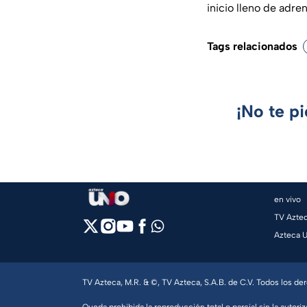
inicio lleno de adren
Tags relacionados
¡No te p
en vivo
TV Azte
Azteca 
TV Azteca, M.R. & ©, TV Azteca, S.A.B. de C.V. Todos los d