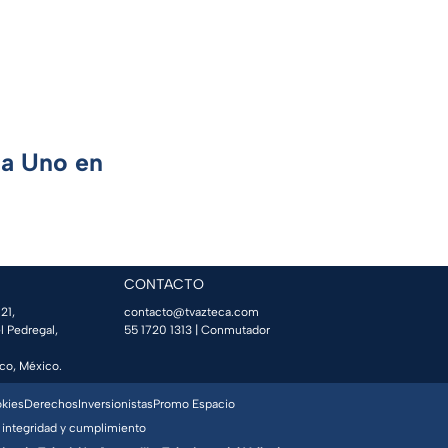
ca Uno en
CONTACTO
21,
contacto@tvazteca.com
l Pedregal,
55 1720 1313
| Conmutador
co, México.
okies
Derechos
Inversionistas
Promo Espacio
 integridad y cumplimiento