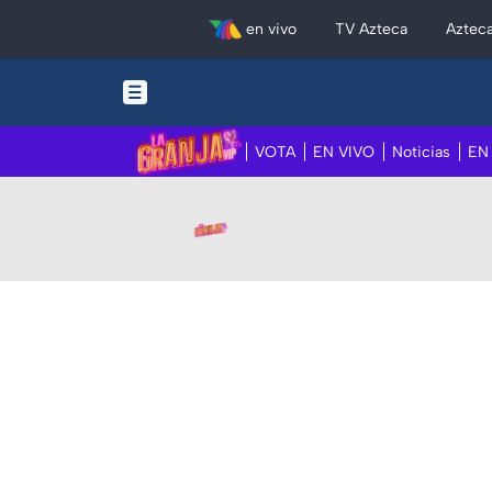
en vivo
TV Azteca
Aztec
VOTA
EN VIVO
Noticias
EN