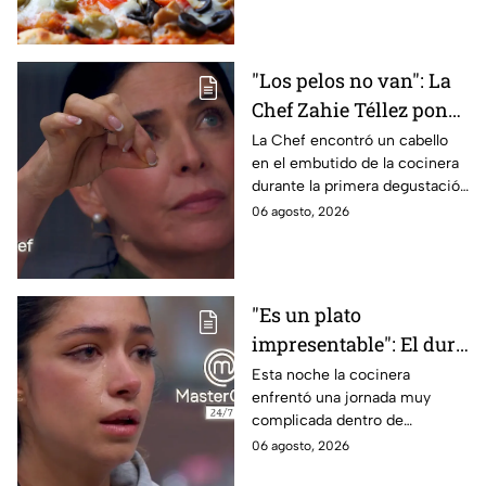
en la masa.
"Los pelos no van": La
Chef Zahie Téllez pone
en evidencia a Carmen
La Chef encontró un cabello
en el embutido de la cocinera
en la gala de mandiles
durante la primera degustación
negros de MasterChef
de la noche
06 agosto, 2026
24/7
"Es un plato
impresentable": El duro
regaño que hizo llorar a
Esta noche la cocinera
enfrentó una jornada muy
Michelle dentro de
complicada dentro de
MasterChef 24/7
MasterChef 24/7.
06 agosto, 2026