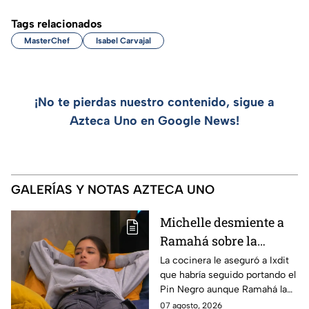
Tags relacionados
MasterChef
Isabel Carvajal
¡No te pierdas nuestro contenido, sigue a
Azteca Uno en Google News!
GALERÍAS Y NOTAS AZTECA UNO
Michelle desmiente a
Ramahá sobre la
designación del Pin
La cocinera le aseguró a Ixdit
que habría seguido portando el
Negro a un integrante
Pin Negro aunque Ramahá la
de las "Divas" en
hubiera subido al balcón
07 agosto, 2026