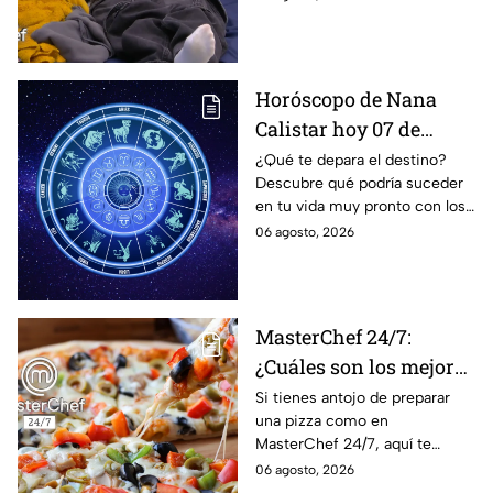
MasterChef 24/7
Horóscopo de Nana
Calistar hoy 07 de
agosto; estos signos
¿Qué te depara el destino?
Descubre qué podría suceder
podrían dejar de estar
en tu vida muy pronto con los
solteros más pronto de
horóscopos de Nana Calistar;
06 agosto, 2026
lo que imaginan y
tendrás toda la información
recibir propuestas
para afrontar el futuro.
laborales
MasterChef 24/7:
¿Cuáles son los mejores
quesos para preparar
Si tienes antojo de preparar
una pizza como en
pizza en casa?
MasterChef 24/7, aquí te
contamos todo lo que debes
06 agosto, 2026
saber antes de poner manos