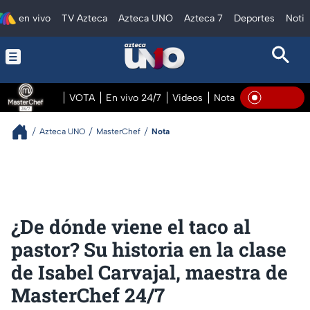
en vivo
TV Azteca
Azteca UNO
Azteca 7
Deportes
Notic
VOTA
En vivo 24/7
Videos
Notas
En vivo Pre
En Viv
Azteca UNO
MasterChef
Nota
¿De dónde viene el taco al
pastor? Su historia en la clase
de Isabel Carvajal, maestra de
MasterChef 24/7