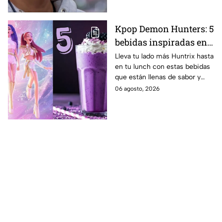
Kpop Demon Hunters: 5
bebidas inspiradas en
las guerreras Huntrix
Lleva tu lado más Huntrix hasta
en tu lunch con estas bebidas
para llevar a la escuela
que están llenas de sabor y
este regreso a clases
frescura.
06 agosto, 2026
2026; son saludables y
deliciosas