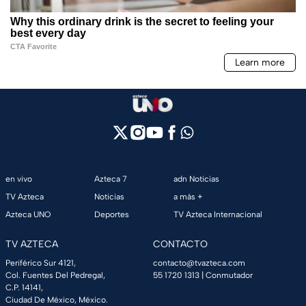
en vivo
Azteca 7
adn Noticias
TV Azteca
Noticias
a más +
Azteca UNO
Deportes
TV Azteca Internacional
TV AZTECA
CONTACTO
Periférico Sur 4121,
contacto@tvazteca.com
Col. Fuentes Del Pedregal,
55 1720 1313
| Conmutador
C.P. 14141,
Ciudad De México, México.